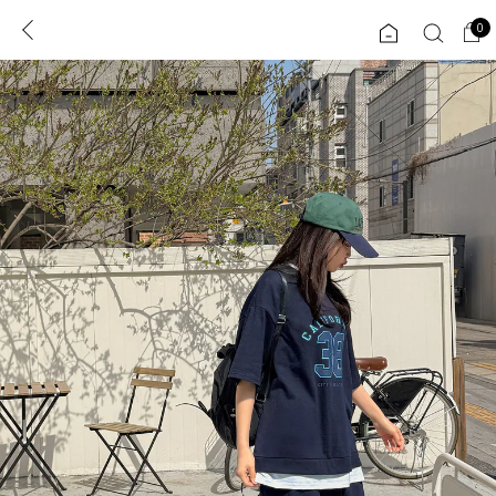
0
0
1초 회원가입
로그인
ENG
TW
콘텐츠
리뷰 & 혜택
플러스핏
회원혜택
입
JP
CATEGORY
COMMUNITY
도착보장⚡
ALL
인플루언서 pick!
익스클루시브
신상 5%
아우터
베스트
티셔츠
MADE
니트