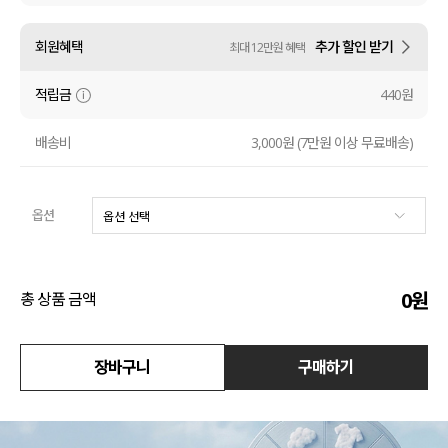
수영복
회원혜택
추가 할인 받기
최대 12만원 혜택
아우터
적립금
440원
스커트
배송비
3,000원 (7만원 이상 무료배송)
언더웨어/파자마
옵션
코디템
FIT ZOOM
0
원
총 상품 금액
장바구니
구매하기