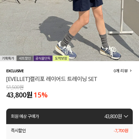
세트할인 ~30%
블라우스
하객룩
원피스
살안타템
팬츠
110사이즈
스커트
플러스핏
액티브웨어
0
개 리뷰
EXCLUSIVE
[EVELLET]캘리포 레이어드 트레이닝 SET
티셔츠
언더웨어
51,500원
43,800원
15
%
팬츠
ACC
셔츠
43,800
원
회원 예상 구매가
원피스
즉시할인
-
7,700
원
니트