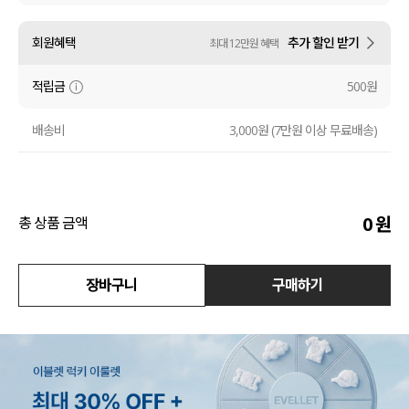
수영복
회원혜택
추가 할인 받기
최대 12만원 혜택
아우터
적립금
500원
스커트
배송비
3,000원 (7만원 이상 무료배송)
언더웨어/파자마
코디템
0
원
총 상품 금액
FIT ZOOM
장바구니
구매하기