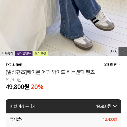
세트할인 ~30%
블라우스
하객룩
원피스
살안타템
팬츠
110사이즈
스커트
+
3
/
6
플러스핏
액티브웨어
0
개 리뷰
EXCLUSIVE
[일상팬츠]베이븐 어펌 와이드 히든밴딩 팬츠
티셔츠
언더웨어
62,200원
49,800원
20
%
팬츠
ACC
셔츠
49,800
원
회원 예상 구매가
원피스
즉시할인
-
12,400
원
니트