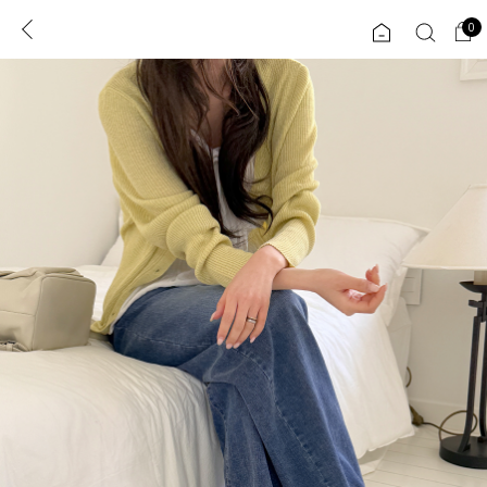
0
0
1초 회원가입
로그인
ENG
TW
콘텐츠
리뷰 & 혜택
플러스핏
회원혜택
입
JP
CATEGORY
COMMUNITY
도착보장⚡
ALL
인플루언서 pick!
익스클루시브
신상 5%
아우터
베스트
티셔츠
MADE
니트