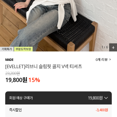
세트할인 ~30%
블라우스
하객룩
원피스
살안타템
팬츠
110사이즈
스커트
+
1
/
6
플러스핏
액티브웨어
0
개 리뷰
MADE
[EVELLET]리브니 슬림핏 골지 V넥 티셔츠
티셔츠
언더웨어
23,200원
19,800원
15
%
팬츠
ACC
셔츠
19,800
원
회원 예상 구매가
원피스
즉시할인
-
3,400
원
니트