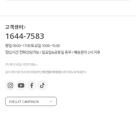
워낙 기본 아이템이라 많은 분들이
찾아주신 덕분에
새로운 컬러를 제작
했어요!
고객센터
1644-7583
베이직 컬러
아이보리 / 블랙 / 차콜
확실한 포인트 컬러
그린
과 함께
평일 09:30~17:00 토요일 10:00~15:00
여리여리한
새로운 컬러 베이지
까지
점심시간 전화상담가능 / 일요일&공휴일 휴무 / 배송문의 2시 이후
눈여겨봐주시면 좋을 것 같아요!
(주) 제이스타일 사업자 정보
공지사항
이용안내
사업자정보확인
개인정보처리방침
이용약관
도매/제휴문의
EVELLET CAMPAIGN