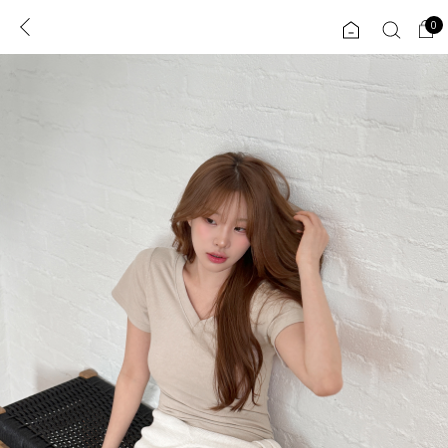
0
0
1초 회원가입
로그인
ENG
TW
콘텐츠
리뷰 & 혜택
플러스핏
회원혜택
입
JP
CATEGORY
COMMUNITY
도착보장⚡
ALL
인플루언서 pick!
익스클루시브
신상 5%
아우터
베스트
티셔츠
MADE
니트