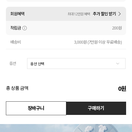
수영복
회원혜택
추가 할인 받기
최대 12만원 혜택
아우터
적립금
200원
스커트
배송비
3,000원 (7만원 이상 무료배송)
언더웨어/파자마
옵션
코디템
FIT ZOOM
0
원
총 상품 금액
장바구니
구매하기