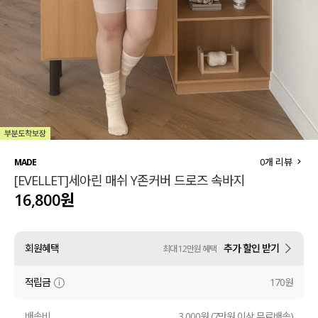
세트할인 ~30%
블라우스
하객룩
원피스
살안타템
팬츠
110사이즈
스커트
플러스핏
액티브웨어
0
개 리뷰
MADE
[EVELLET]세아린 매쉬 Y존커버 드로즈 속바지
티셔츠
언더웨어
16,800원
팬츠
ACC
회원혜택
추가 할인 받기
최대 12만원 혜택
셔츠
적립금
170원
원피스
니트
배송비
3,000원 (7만원 이상 무료배송)