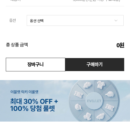
액티브
옵션
아우터
스커트
0
원
총 상품 금액
언더웨어/파자마
장바구니
구매하기
코디템
FIT ZOOM