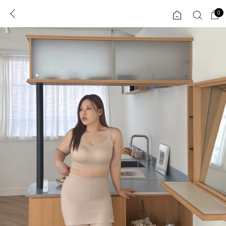
0
0
1초 회원가입
로그인
ENG
TW
콘텐츠
리뷰 & 혜택
플러스핏
회원혜택
입
JP
CATEGORY
COMMUNITY
도착보장⚡
ALL
인플루언서 pick!
익스클루시브
신상 5%
아우터
베스트
티셔츠
MADE
니트