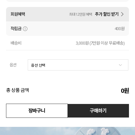
수영복
회원혜택
추가 할인 받기
최대 12만원 혜택
아우터
적립금
400원
스커트
배송비
3,000원 (7만원 이상 무료배송)
언더웨어/파자마
옵션
코디템
FIT ZOOM
0
원
총 상품 금액
장바구니
구매하기