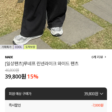
세트할인 ~30%
블라우스
하객룩
원피스
살안타템
팬츠
110사이즈
스커트
플러스핏
액티브웨어
0
개 리뷰
MADE
[일상팬츠]루네프 린넨라이크 와이드 팬츠
티셔츠
언더웨어
46,800원
39,800원
15
%
팬츠
ACC
셔츠
39,800
원
회원 예상 구매가
원피스
즉시할인
-
7,000
원
니트