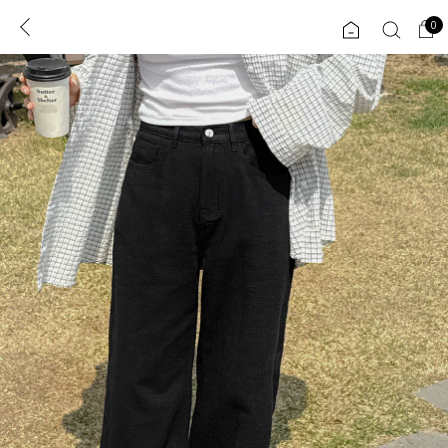
0
0
1초 회원가입
로그인
ENG
TW
콘텐츠
리뷰 & 혜택
플러스핏
회원혜택
입
JP
CATEGORY
COMMUNITY
도착보장⚡
ALL
인플루언서 pick!
익스클루시브
신상 5%
아우터
베스트
티셔츠
MADE
니트