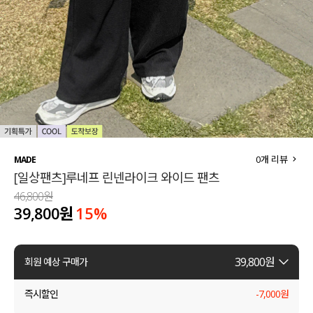
세트할인 ~30%
블라우스
하객룩
원피스
살안타템
팬츠
110사이즈
스커트
플러스핏
액티브웨어
0
개 리뷰
MADE
[일상팬츠]루네프 린넨라이크 와이드 팬츠
티셔츠
언더웨어
46,800원
39,800원
15
%
팬츠
ACC
셔츠
39,800
원
회원 예상 구매가
원피스
즉시할인
-
7,000
원
니트