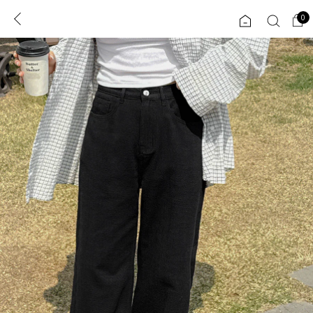
0
0
1초 회원가입
로그인
ENG
TW
콘텐츠
리뷰 & 혜택
플러스핏
회원혜택
입
JP
CATEGORY
COMMUNITY
도착보장⚡
ALL
인플루언서 pick!
익스클루시브
신상 5%
아우터
베스트
티셔츠
MADE
니트