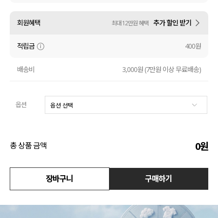
액티브
회원혜택
추가 할인 받기
최대 12만원 혜택
아우터
적립금
400원
스커트
배송비
3,000원 (7만원 이상 무료배송)
언더웨어/파자마
옵션
코디템
FIT ZOOM
0
원
총 상품 금액
장바구니
구매하기