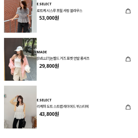
E.SELECT
로트케 시스루 프릴 셔링 블라우스
53,000원
MADE
[EVELLET]논벨드 거즈 포켓 언발 롱셔츠
29,800원
E.SELECT
리케하 도트 스트랩 레이어드 뷔스티에
43,800원