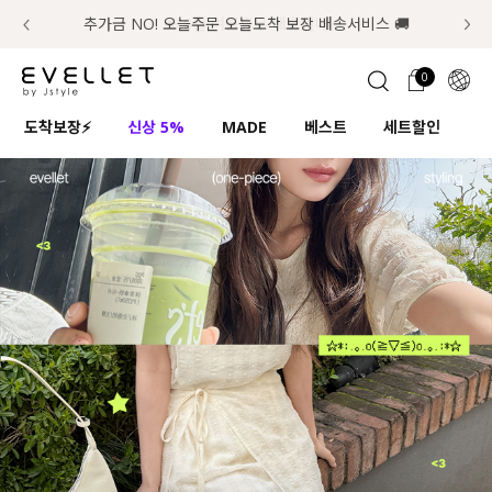
추가금 NO! 오늘주문 오늘도착 보장 배송서비스 🚚
럭키 이룰렛 최대 30% OFF + 100% 당첨
📢 8월 여름휴무 배송안내
0
1초 회원가입
로그인
0
ENG
도착보장⚡
신상 5%
MADE
베스트
세트할인
하
TW
콘텐츠
리뷰 & 혜택
플러스핏
회원혜택
입
JP
CATEGORY
COMMUNITY
도착보장⚡
ALL
인플루언서 pick!
익스클루시브
신상 5%
아우터
베스트
티셔츠
MADE
니트