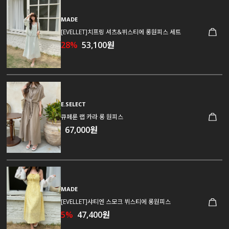
MADE
[EVELLET]치프링 셔츠&뷔스티에 롱원피스 세트
28%
53,100원
E.SELECT
큐페룬 랩 카라 롱 원피스
67,000원
MADE
[EVELLET]샤티엔 스모크 뷔스티에 롱원피스
5%
47,400원