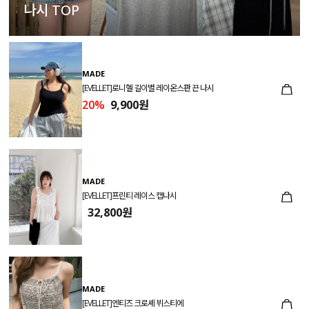
나시 TOP
MADE
[EVELLET]로니헬 길이별 레이온스판 끈 나시
20%
9,900원
MADE
[EVELLET]프린티 레이스 캡나시
32,800원
MADE
[EVELLET]엔티즈 크로셰 뷔스티에