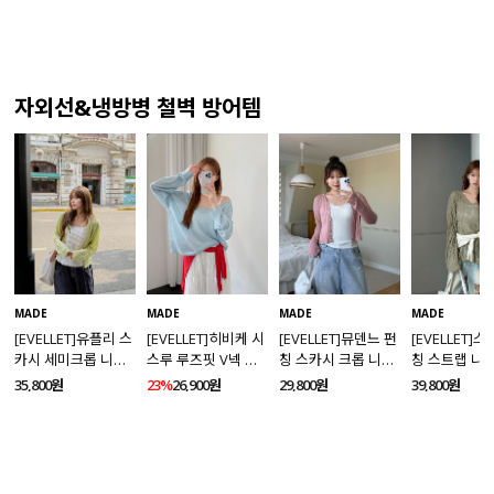
자외선&냉방병 철벽 방어템
MADE
MADE
MADE
MADE
[EVELLET]유플리 스
[EVELLET]히비케 시
[EVELLET]뮤덴느 펀
[EVELLET]
카시 세미크롭 니트
스루 루즈핏 V넥 니
칭 스카시 크롭 니트
칭 스트랩 니
가디건
트
가디건
35,800원
23%
26,900원
29,800원
39,800원