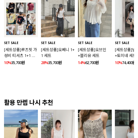
SET SALE
SET SALE
SET SALE
SET SALE
[세트상품]루즈핏 가
[세트상품]오베니 1+
[세트상품]오브인
[세트상품]넬
성비 티셔츠 1+1 세
1 세트
+블리유 세트
+토미네 세트
트
10%
35,700원
28%
35,700원
14%
62,700원
10%
74,400원
활용 만렙 나시 추천