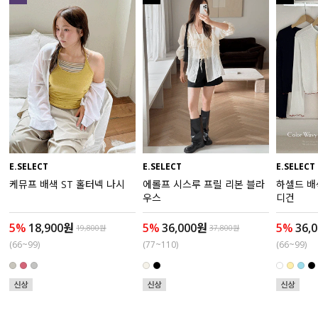
액티브
아우터
스커트
언더웨어/파자마
코디템
E.SELECT
E.SELECT
E.SELECT
케뮤프 배색 ST 홀터넥 나시
에롤프 시스루 프릴 리본 블라
하셀드 배
FIT ZOOM
우스
디건
5%
18,900원
5%
36,000원
5%
36,
19,800원
37,800원
(66~99)
(77~110)
(66~99)