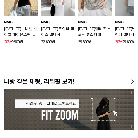
MADE
MADE
MADE
MADE
[EVELLET]로니헬 길
[EVELLET]프린티 레
[EVELLET]엔티즈 크
[EVELLET]
이별 레이온스판 끈
이스 캡나시
로셰 뷔스티에
이너 캡나시
나시
20%
9,900원
32,800원
29,800원
20%
29,800원
나랑 같은 체형, 리얼핏 보기!