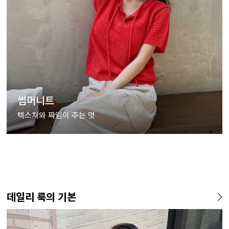
썸머니트
텍스쳐와 짜임이 주는 멋
데일리 룩의 기본