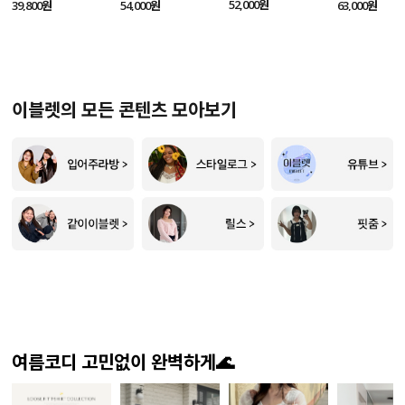
SET
52,000원
39,800원
54,000원
63,000원
이블렛의 모든 콘텐츠 모아보기
여름코디 고민없이 완벽하게🌊