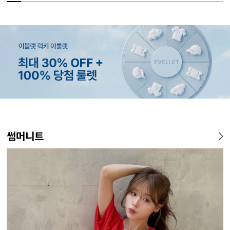
MADE
SET SALE
MADE
EXCLUSIVE
MADE
E.SELECT
MADE
MADE
MADE
E.SELECT
MADE
MADE
썸머니트
[EVELLET]오브인 길이별 시
[세트상품]가성비 반팔 티셔츠
[EVELLET]로니헬 길이별 레
[EVELLET]오베루 쿨강연 스
[EVELLET]커버핏 쿨메쉬 군
로텔프 길이별 나일론 라인 스
[EVELLET]오브아 코튼 베이
[EVELLET]듀모아 워터 팬츠
[EVELL
클로티 시
[EVELL
[EVELL
스루 니트 가디건
1+1 세트
이온스판 끈 나시
판 슬랙스
살 보정 4.5부 밴딩팬츠
트링 밴딩팬츠
직 티셔츠
레깅스
살 보정 
밴딩팬츠
쉬가드
10%
10%
20%
34,800원
29,800원
28,500원
9,900원
15%
26,800원
22,800원
49,800원
14,800원
32,800
22,800
19,800
37,800
12,400원
33,100원
31,600원
17,400원
(66~110)
(66~110)
(28~38)
(28~38)
(28~38)
(66~110)
(29~40)
(28~38)
(77~110)
(28~42)
(66~110)