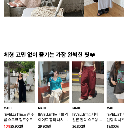
체형 고민 없이 즐기는 가장 완벽한 핏❤️
MADE
MADE
MADE
MADE
[EVELLET]프로렌 주
[EVELLET]드아브 레
[EVELLET]스티아 나
[EVELLET]
름 스모크 점프수트
이어드 홀터 나시 가
일론 핀턱 스트링 커
린팅 티셔츠
디건 티셔츠
브드 밴딩팬츠
10%
35,900원
29,800원
36,800원
19,800원