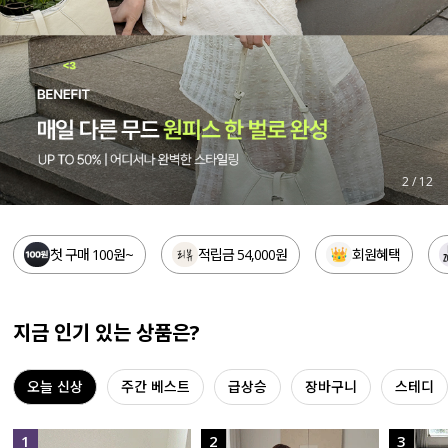
세트할인 ~30%
블라우스
하객룩
원피스
살안타템
팬츠
110사이즈
스커트
3
/
12
플러스핏
액티브웨어
첫 구매 100원~
적립금 54,000원
회원혜택
티셔츠
언더웨어
팬츠
ACC
지금 인기 있는 상품은?
셔츠
오늘 신상
주간 베스트
급상승
장바구니
스테디
원피스
니트