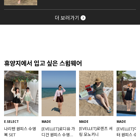
더 보러가기
휴양지에서 입고 싶은 스윔웨어
MADE
E.SELECT
MADE
MADE
[EVELLET]로렌즈 셔
나리텐 원피스 수영
[EVELLET]로디유 가
[EVELLET]
링 모노키니
복 SET
디건 원피스 수영복
터 원피스 수