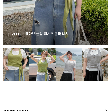
[EVELLET]레아브 물결 티셔츠 홀터 나시 SET