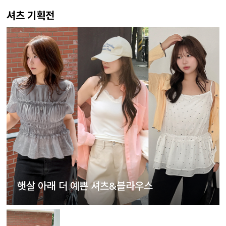
셔츠 기획전
햇살 아래 더 예쁜 셔츠&블라우스