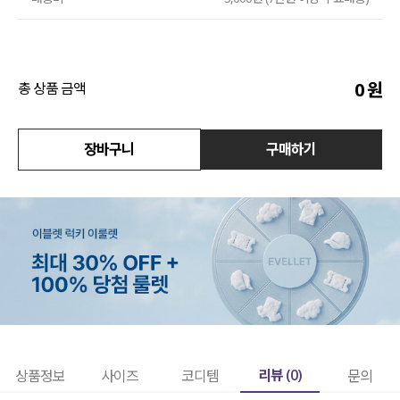
액티브
아우터
0
원
총 상품 금액
스커트
장바구니
구매하기
언더웨어/파자마
코디템
FIT ZOOM
리뷰 (
0
)
상품정보
사이즈
코디템
문의