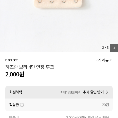
세트할인 ~30%
블라우스
하객룩
원피스
살안타템
팬츠
110사이즈
스커트
+
3
/
3
플러스핏
액티브웨어
0
개 리뷰
E.SELECT
헤즈란 브라 4단 연장 후크
티셔츠
언더웨어
2,000원
팬츠
ACC
회원혜택
추가 할인 받기
최대 12만원 혜택
셔츠
적립금
20원
원피스
니트
배송비
3,000원 (7만원 이상 무료배송)