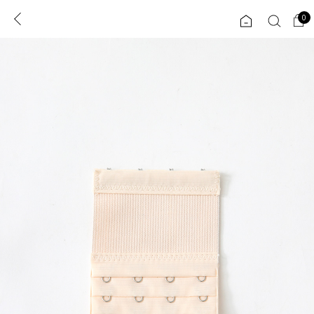
0
0
1초 회원가입
로그인
ENG
TW
콘텐츠
리뷰 & 혜택
플러스핏
회원혜택
입
JP
CATEGORY
COMMUNITY
도착보장⚡
ALL
인플루언서 pick!
익스클루시브
신상 5%
아우터
베스트
티셔츠
MADE
니트