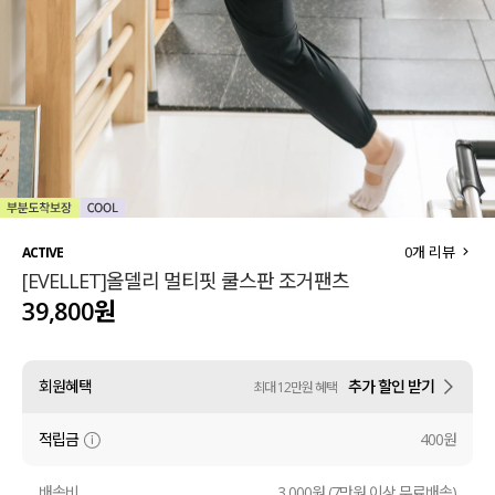
세트할인 ~30%
블라우스
하객룩
원피스
살안타템
팬츠
110사이즈
스커트
플러스핏
액티브웨어
0
개 리뷰
ACTIVE
[EVELLET]올델리 멀티핏 쿨스판 조거팬츠
티셔츠
언더웨어
39,800원
팬츠
ACC
회원혜택
추가 할인 받기
최대 12만원 혜택
셔츠
적립금
400원
원피스
니트
배송비
3,000원 (7만원 이상 무료배송)