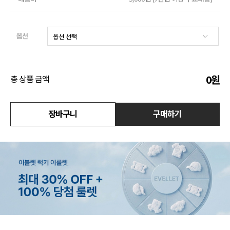
액티브
옵션
아우터
스커트
0
원
총 상품 금액
언더웨어/파자마
장바구니
구매하기
코디템
FIT ZOOM