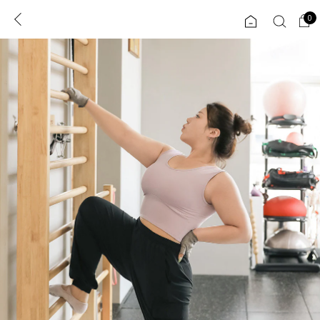
0
0
1초 회원가입
로그인
ENG
TW
콘텐츠
리뷰 & 혜택
플러스핏
회원혜택
입
JP
CATEGORY
COMMUNITY
도착보장⚡
ALL
인플루언서 pick!
익스클루시브
신상 5%
아우터
베스트
티셔츠
MADE
니트