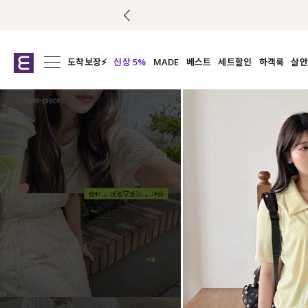
도착보장⚡
신상 5%
MADE
베스트
세트할인
하객룩
살안
전체보기
전체보기
전체보기
전
익스클루시브
코디세트
상의
캡나
아우터
1&1
하의
셔츠/블
티셔츠
여름코디추천
원피스
여
니트
슬랙
블라우스
원피스
팬츠
스커트
액티브웨어
언더웨어
ACC