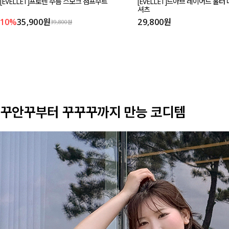
[EVELLET]프로렌 주름 스모크 점프수트
[EVELLET]드아브 레이어드 홀터
셔츠
10%
35,900원
29,800원
39,800원
꾸안꾸부터 꾸꾸꾸까지 만능 코디템