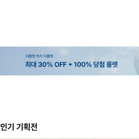
MADE
MADE
MADE
EXCLUSIVE
[EVELLET]오브인 길이별 시스루 
[CURVE]루이체 쿨 스판 리오셀 
[EVELLET]로디므 골지 레이스 나
[EVELLET]오베루 쿨강연 스판 슬
디건
츠컷 데님팬츠
10%
59,000원
16,800원
34,800원
29,800원
33,100원
인기 기획전
(66~110)
(30~38)
(66~110)
(28~38)