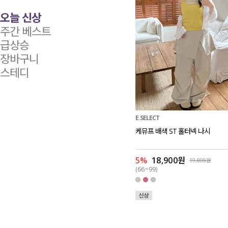
오늘 신상
주간 베스트
급상승
장바구니
스테디
E.SELECT
케뮤프 배색 ST 홀터넥 나시
5%
18,900원
19,800원
(66~99)