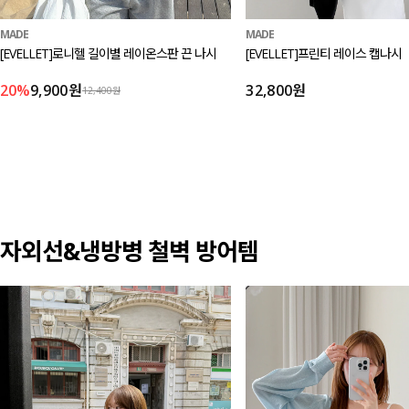
MADE
MADE
[EVELLET]로니헬 길이별 레이온스판 끈 나시
[EVELLET]프린티 레이스 캡나시
20%
9,900원
32,800원
12,400원
자외선&냉방병 철벽 방어템