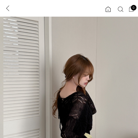
0
0
1초 회원가입
로그인
ENG
TW
콘텐츠
리뷰 & 혜택
플러스핏
회원혜택
입
JP
CATEGORY
COMMUNITY
도착보장⚡
ALL
인플루언서 pick!
익스클루시브
신상 5%
아우터
베스트
티셔츠
MADE
니트