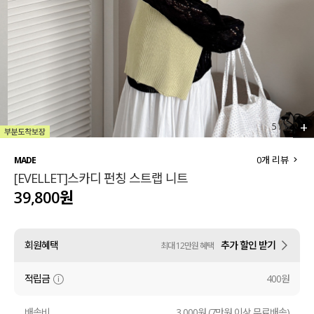
세트할인 ~30%
블라우스
하객룩
원피스
살안타템
팬츠
110사이즈
스커트
+
5
/
6
플러스핏
액티브웨어
0
개 리뷰
MADE
[EVELLET]스카디 펀칭 스트랩 니트
티셔츠
언더웨어
39,800원
팬츠
ACC
회원혜택
추가 할인 받기
최대 12만원 혜택
셔츠
적립금
400원
원피스
니트
배송비
3,000원 (7만원 이상 무료배송)