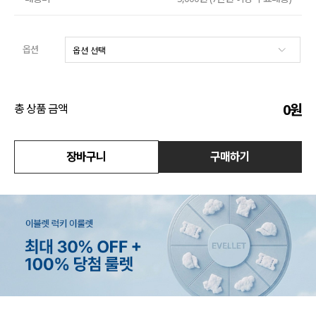
수영복
옵션
아우터
스커트
0
원
총 상품 금액
언더웨어/파자마
코디템
장바구니
구매하기
FIT ZOOM