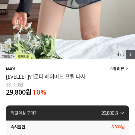
세트할인 ~30%
블라우스
하객룩
원피스
살안타템
팬츠
110사이즈
스커트
+
4
/
6
플러스핏
액티브웨어
0
개 리뷰
MADE
[EVELLET]앤로디 레이어드 프릴 나시
티셔츠
언더웨어
33,100원
29,800원
10
%
팬츠
ACC
셔츠
29,800
원
회원 예상 구매가
원피스
즉시할인
-
3,300
원
니트