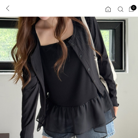
0
0
1초 회원가입
로그인
ENG
TW
콘텐츠
리뷰 & 혜택
플러스핏
회원혜택
입
JP
CATEGORY
COMMUNITY
도착보장⚡
ALL
인플루언서 pick!
익스클루시브
신상 5%
아우터
베스트
티셔츠
MADE
니트