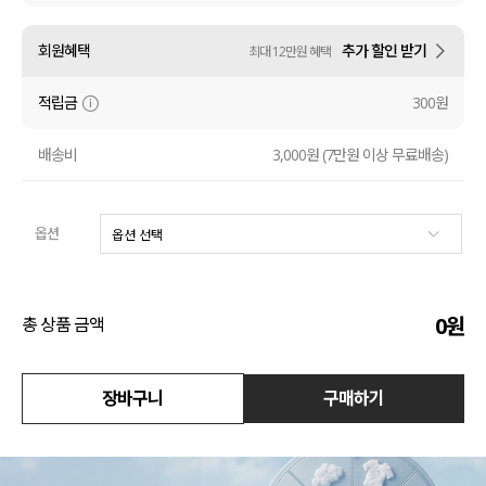
수영복
회원혜택
추가 할인 받기
최대 12만원 혜택
아우터
적립금
300원
스커트
배송비
3,000원 (7만원 이상 무료배송)
언더웨어/파자마
옵션
코디템
FIT ZOOM
0
원
총 상품 금액
장바구니
구매하기