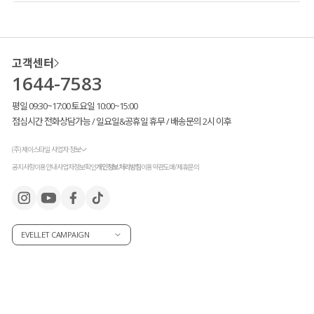
레이어드 아이템으로 스타일링의 완성도를 높여줘
고객님들의 많은 사랑과 극찬이 아끼지 않은 덕분에
멜란지 컬러를 새롭게 출시
하게 되었습니다!
고객센터
기존 크림과 블랙 컬러와는 다르게
조금 특별한 디테일 포인트를 추가해
줘
1644-7583
또 다른 매력을 느끼실 수 있을 거라
눈여겨보시면 좋을 것 같아요.
평일 09:30~17:00 토요일 10:00~15:00
점심시간 전화상담가능 / 일요일&공휴일 휴무 / 배송문의 2시 이후
(주) 제이스타일 사업자 정보
공지사항
이용안내
사업자정보확인
개인정보처리방침
이용약관
도매/제휴문의
EVELLET CAMPAIGN