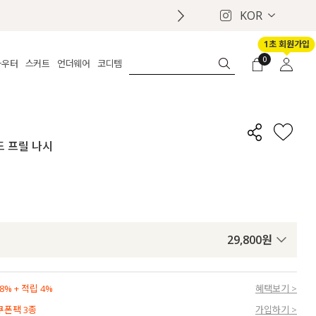
KOR
1초 회원가입
0
아우터
스커트
언더웨어
코디템
체보기
전체보기
전체보기
전체보기
로그인
가디건
롱
보정웨어
MADE
회원가입
자켓
데님
브라
신상
마이페이지
드 프릴 나시
퍼/집업
린넨
팬티
벨트
코트
미니/미디
인견
슈즈
패딩
팬츠 스커트
나시/속바지
백
파자마
쥬얼리
ETC
액세서리
29,800
원
세트
양말/스타킹
세트
% + 적립 4%
혜택보기 >
 쿠폰팩 3종
가입하기 >