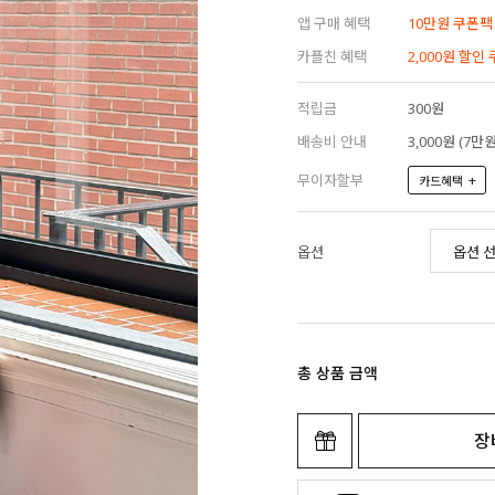
앱 구매 혜택
10만원 쿠폰팩
카플친 혜택
2,000원 할인
적립금
300원
배송비 안내
3,000원 (7
무이자할부
+
카드혜택
옵션
총 상품 금액
장