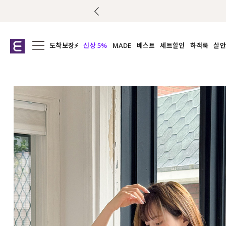
도착보장⚡
신상 5%
MADE
베스트
세트할인
하객룩
살안
전체보기
전체보기
전체보기
전
익스클루시브
코디세트
상의
캡나
아우터
1&1
하의
셔츠/블
티셔츠
여름코디추천
원피스
여
니트
슬랙
블라우스
원피스
팬츠
스커트
액티브웨어
언더웨어
ACC