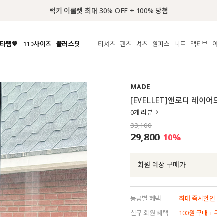
럭키 이룰렛 최대 30% OFF + 100% 당첨
타템🧡
110사이즈
플러스핏
티셔츠
팬츠
셔츠
원피스
니트
수영복
체보기
전체보기
전체보기
전체보기
전체보기
전체보기
전체보기
전체보기
전체보기
전
시/나시
MADE
아우터
티셔츠
쿨팬츠
신상
MADE
MADE
MADE
MADE
라우스/티셔츠
상의
상의
롱티셔츠
일상팬츠
셔츠
신상
썸머 니트
애슬레져
[EVELLET]앤로디 레이어
름니트
하의
하의
티블라우스
데님
뷔스티에
미니
가디건·집업
스윔웨어
점
0
개 리뷰
스/팬츠
원피스
원피스
맨투맨/후디
코튼
블라우스
미디/롱
니트웨어
ETC
33,100
원피스
액티브웨어
폴라
슬랙스
뷔스티에/레이어드
오버핏 니트
세트
29,800
10
%
ETC
민소매/나시
숏츠
하객룩
데일리 니트
크롭
트레이닝
페스티벌/바캉스
회원 예상 구매가
반팔
밴딩팬츠
셀프웨딩
긴팔
길이별
등급별 혜택
최대 즉시할인 8
38INCH~
신규 회원 혜택
100원 구매 +