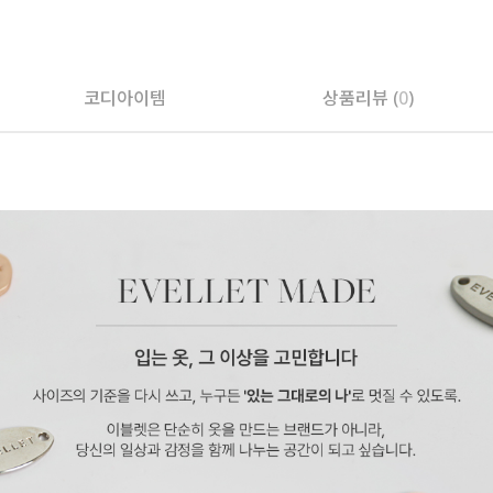
코디아이템
상품리뷰 (
0
)
페이코 ID로 페