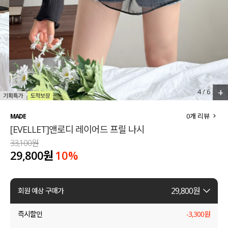
세트할인 ~30%
블라우스
하객룩
원피스
살안타템
팬츠
110사이즈
스커트
+
4
/
6
플러스핏
액티브웨어
0
개 리뷰
MADE
[EVELLET]앤로디 레이어드 프릴 나시
티셔츠
언더웨어
33,100원
29,800원
10
%
팬츠
ACC
셔츠
29,800
원
회원 예상 구매가
원피스
즉시할인
-
3,300
원
니트