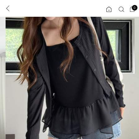
0
0
1초 회원가입
로그인
ENG
TW
콘텐츠
리뷰 & 혜택
플러스핏
회원혜택
입
JP
CATEGORY
COMMUNITY
도착보장⚡
ALL
인플루언서 pick!
익스클루시브
신상 5%
아우터
베스트
티셔츠
MADE
니트