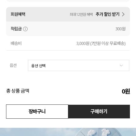
액티브
회원혜택
추가 할인 받기
최대 12만원 혜택
아우터
적립금
300원
스커트
배송비
3,000원 (7만원 이상 무료배송)
언더웨어/파자마
옵션
코디템
FIT ZOOM
0
원
총 상품 금액
장바구니
구매하기