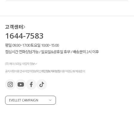
레이어드 아이템으로 스타일링의 완성도를 높여줘
고객님들의 많은 사랑과 극찬이 아끼지 않은 덕분에
멜란지 컬러를 새롭게 출시
하게 되었습니다!
고객센터
기존 크림과 블랙 컬러와는 다르게
조금 특별한 디테일 포인트를 추가해
줘
1644-7583
또 다른 매력을 느끼실 수 있을 거라
눈여겨보시면 좋을 것 같아요.
평일 09:30~17:00 토요일 10:00~15:00
점심시간 전화상담가능 / 일요일&공휴일 휴무 / 배송문의 2시 이후
(주) 제이스타일 사업자 정보
공지사항
이용안내
사업자정보확인
개인정보처리방침
이용약관
도매/제휴문의
EVELLET CAMPAIGN