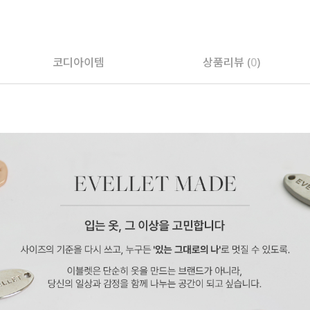
페이코 ID로 페
코디아이템
상품리뷰 (
0
)