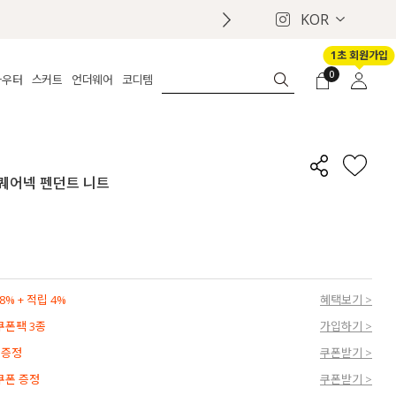
KOR
1초 회원가입
0
아우터
스커트
언더웨어
코디템
체보기
전체보기
전체보기
전체보기
로그인
가디건
롱
보정웨어
MADE
회원가입
자켓
데님
브라
신상
마이페이지
 스퀘어넥 펜던트 니트
퍼/집업
린넨
팬티
벨트
코트
미니/미디
인견
슈즈
패딩
팬츠 스커트
나시/속바지
백
파자마
쥬얼리
ETC
액세서리
% + 적립 4%
혜택보기 >
세트
양말/스타킹
 쿠폰팩 3종
가입하기 >
세트
 증정
쿠폰받기 >
 쿠폰 증정
쿠폰받기 >