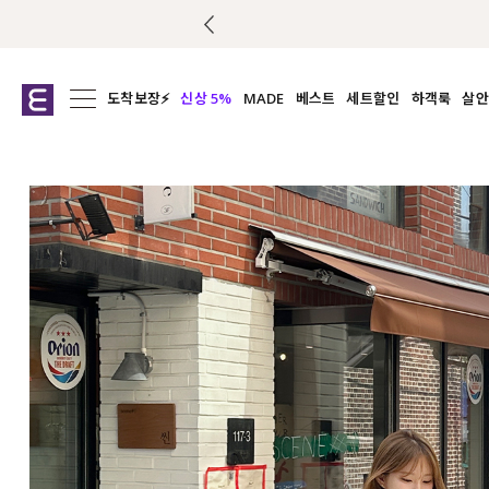
도착보장⚡
신상 5%
MADE
베스트
세트할인
하객룩
살안
전체보기
전체보기
전체보기
전
익스클루시브
코디세트
상의
캡나
아우터
1&1
하의
셔츠/블
티셔츠
여름코디추천
원피스
여
니트
슬랙
블라우스
원피스
팬츠
스커트
액티브웨어
언더웨어
ACC