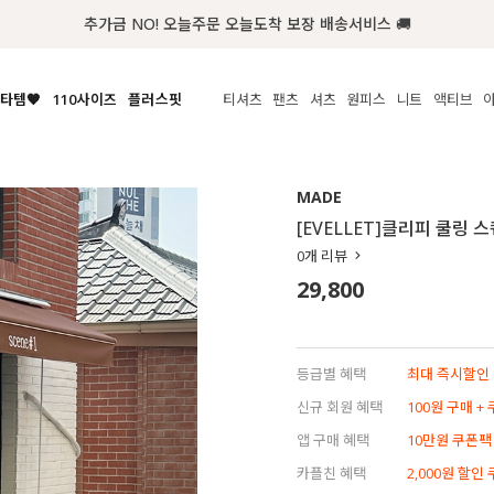
첫구매 한정 인기상품 100원~
타템🧡
110사이즈
플러스핏
티셔츠
팬츠
셔츠
원피스
니트
액티브
체보기
전체보기
전체보기
전체보기
전체보기
전체보기
전체보기
전체보기
전체보기
전
시/나시
MADE
아우터
티셔츠
쿨팬츠
신상
MADE
MADE
MADE
MADE
라우스/티셔츠
상의
상의
롱티셔츠
일상팬츠
셔츠
신상
썸머 니트
애슬레져
[EVELLET]클리피 쿨링
름니트
하의
하의
티블라우스
데님
뷔스티에
미니
가디건·집업
스윔웨어
점
0
개 리뷰
스/팬츠
원피스
원피스
맨투맨/후디
코튼
블라우스
미디/롱
니트웨어
ETC
29,800
원피스
액티브웨어
폴라
슬랙스
뷔스티에/레이어드
오버핏 니트
세트
ETC
민소매/나시
숏츠
하객룩
데일리 니트
크롭
트레이닝
페스티벌/바캉스
등급별 혜택
최대 즉시할인 8
반팔
밴딩팬츠
셀프웨딩
신규 회원 혜택
100원 구매 +
긴팔
길이별
앱 구매 혜택
10만원 쿠폰팩
38INCH~
카플친 혜택
2,000원 할인