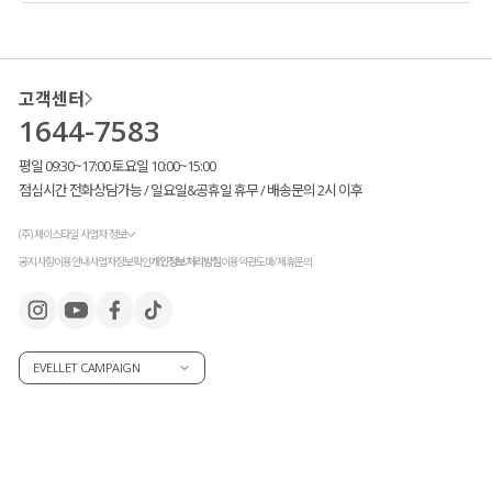
레이어드 아이템으로 스타일링의 완성도를 높여줘
고객님들의 많은 사랑과 극찬이 아끼지 않은 덕분에
멜란지 컬러를 새롭게 출시
하게 되었습니다!
고객센터
기존 크림과 블랙 컬러와는 다르게
조금 특별한 디테일 포인트를 추가해
줘
1644-7583
또 다른 매력을 느끼실 수 있을 거라
눈여겨보시면 좋을 것 같아요.
평일 09:30~17:00 토요일 10:00~15:00
점심시간 전화상담가능 / 일요일&공휴일 휴무 / 배송문의 2시 이후
(주) 제이스타일 사업자 정보
공지사항
이용안내
사업자정보확인
개인정보처리방침
이용약관
도매/제휴문의
EVELLET CAMPAIGN