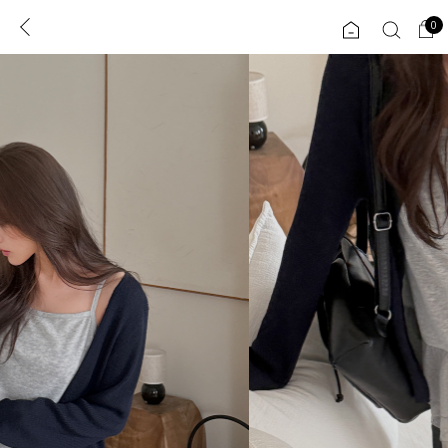
0
0
1초 회원가입
로그인
ENG
TW
콘텐츠
리뷰 & 혜택
플러스핏
회원혜택
입
JP
CATEGORY
COMMUNITY
도착보장⚡
ALL
인플루언서 pick!
익스클루시브
신상 5%
아우터
베스트
티셔츠
MADE
니트