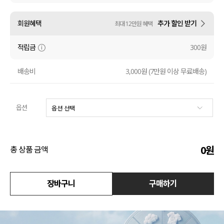
액티브
회원혜택
추가 할인 받기
최대 12만원 혜택
아우터
적립금
300원
스커트
배송비
3,000원 (7만원 이상 무료배송)
언더웨어/파자마
옵션
코디템
FIT ZOOM
0
원
총 상품 금액
장바구니
구매하기