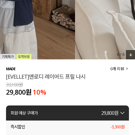
세트할인 ~30%
블라우스
하객룩
원피스
살안타템
팬츠
110사이즈
스커트
+
6
/
6
플러스핏
액티브웨어
0
개 리뷰
MADE
[EVELLET]앤로디 레이어드 프릴 나시
티셔츠
언더웨어
33,100원
29,800원
10
%
팬츠
ACC
셔츠
29,800
원
회원 예상 구매가
원피스
즉시할인
-
3,300
원
니트