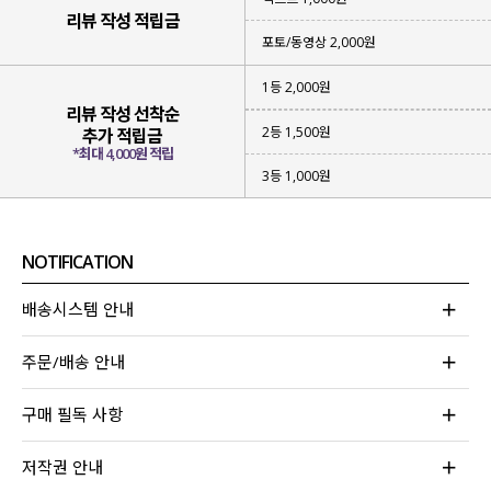
리뷰 작성 적립금
포토/동영상 2,000원
1등 2,000원
리뷰 작성 선착순
2등 1,500원
추가 적립금
*최대 4,000원 적립
3등 1,000원
NOTIFICATION
배송시스템 안내
오랜 시간 함께하려면 디자인도 중요하지만
원단이 제일 중요한 거 아시죠?!
주문/배송 안내
적당한 두께감의 부드러운 텍스처
의
구매 필독 사항
폴리에스터 소재로 제작해 주었구요.
덕분에
구김이 적고 복원력이 우수
해
저작권 안내
생활 주름 걱정 없이 착용하기 좋고