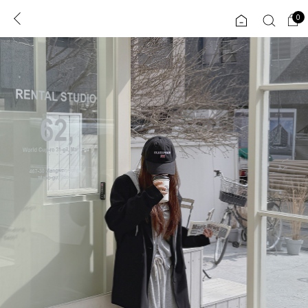
0
0
1초 회원가입
로그인
ENG
TW
콘텐츠
리뷰 & 혜택
플러스핏
회원혜택
입
JP
CATEGORY
COMMUNITY
도착보장⚡
ALL
인플루언서 pick!
익스클루시브
신상 5%
아우터
베스트
티셔츠
MADE
니트