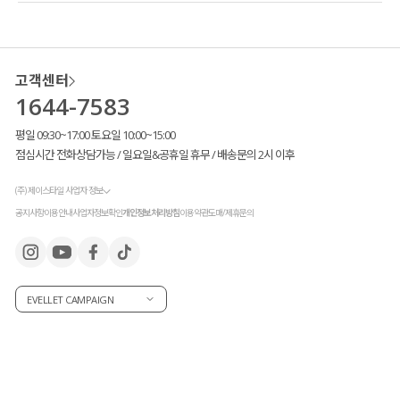
앞판 전체에 심지를 합포
하여
옷의 형태가 흐트러지지 않도록
구조감도 높여 주었답니다!
고객센터
1644-7583
평일 09:30~17:00 토요일 10:00~15:00
점심시간 전화상담가능 / 일요일&공휴일 휴무 / 배송문의 2시 이후
(주) 제이스타일 사업자 정보
공지사항
이용안내
사업자정보확인
개인정보처리방침
이용약관
도매/제휴문의
EVELLET CAMPAIGN