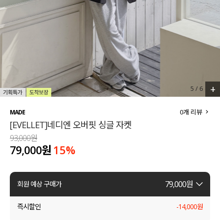
세트할인 ~30%
블라우스
하객룩
원피스
살안타템
팬츠
110사이즈
스커트
+
5
/
6
플러스핏
액티브웨어
0
개 리뷰
MADE
[EVELLET]네디엔 오버핏 싱글 자켓
티셔츠
언더웨어
93,000원
79,000원
15
%
팬츠
ACC
셔츠
79,000
원
회원 예상 구매가
원피스
즉시할인
-
14,000
원
니트