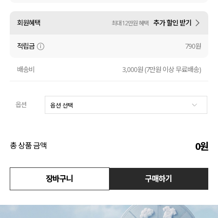
액티브
회원혜택
추가 할인 받기
최대 12만원 혜택
아우터
적립금
790원
스커트
배송비
3,000원 (7만원 이상 무료배송)
언더웨어/파자마
옵션
코디템
FIT ZOOM
0
원
총 상품 금액
장바구니
구매하기