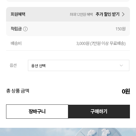
수영복
회원혜택
추가 할인 받기
최대 12만원 혜택
아우터
적립금
150원
스커트
배송비
3,000원 (7만원 이상 무료배송)
언더웨어/파자마
옵션
코디템
FIT ZOOM
0
원
총 상품 금액
장바구니
구매하기