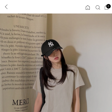
0
0
1초 회원가입
로그인
ENG
TW
콘텐츠
리뷰 & 혜택
플러스핏
회원혜택
입
JP
CATEGORY
COMMUNITY
도착보장⚡
ALL
인플루언서 pick!
익스클루시브
신상 5%
아우터
베스트
티셔츠
MADE
니트