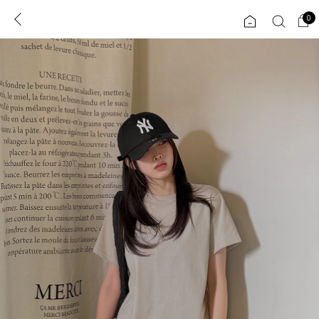
0
0
1초 회원가입
로그인
ENG
TW
콘텐츠
리뷰 & 혜택
플러스핏
회원혜택
입
JP
CATEGORY
COMMUNITY
도착보장⚡
ALL
인플루언서 pick!
익스클루시브
신상 5%
아우터
베스트
티셔츠
MADE
니트