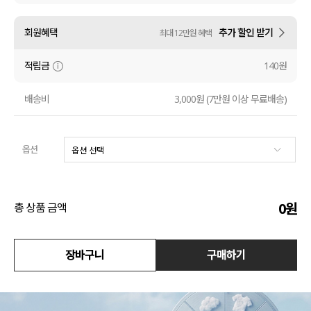
액티브
회원혜택
추가 할인 받기
최대 12만원 혜택
아우터
적립금
140원
스커트
배송비
3,000원 (7만원 이상 무료배송)
언더웨어/파자마
옵션
코디템
FIT ZOOM
0
원
총 상품 금액
장바구니
구매하기