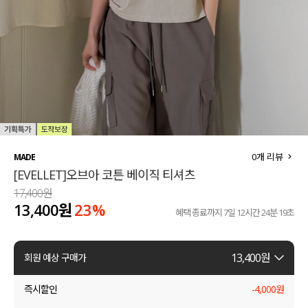
세트할인 ~30%
블라우스
하객룩
원피스
살안타템
팬츠
110사이즈
스커트
플러스핏
액티브웨어
0
개 리뷰
MADE
[EVELLET]오브아 코튼 베이직 티셔츠
티셔츠
언더웨어
17,400원
13,400원
23
%
팬츠
ACC
혜택 종료까지
7일 12시간 24분 19초
셔츠
13,400
원
회원 예상 구매가
원피스
즉시할인
-
4,000
원
니트