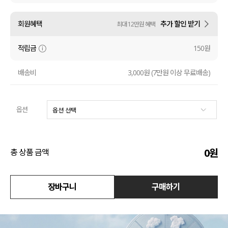
액티브
회원혜택
추가 할인 받기
최대 12만원 혜택
아우터
적립금
150원
스커트
배송비
3,000원 (7만원 이상 무료배송)
언더웨어/파자마
옵션
코디템
FIT ZOOM
0
원
총 상품 금액
장바구니
구매하기