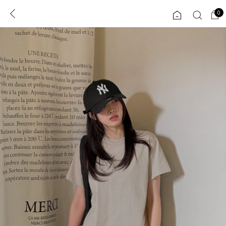
0
0
1초 회원가입
로그인
ENG
TW
콘텐츠
리뷰 & 혜택
플러스핏
회원혜택
입
JP
CATEGORY
COMMUNITY
도착보장⚡
ALL
인플루언서 pick!
익스클루시브
신상 5%
아우터
베스트
티셔츠
MADE
니트