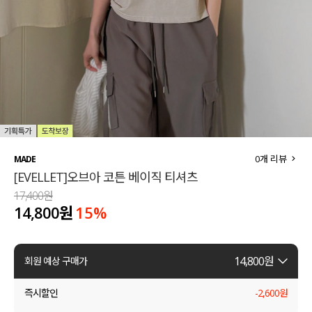
세트할인 ~30%
블라우스
하객룩
원피스
살안타템
팬츠
110사이즈
스커트
플러스핏
액티브웨어
0
개 리뷰
MADE
[EVELLET]오브아 코튼 베이직 티셔츠
티셔츠
언더웨어
17,400원
14,800원
15
%
팬츠
ACC
셔츠
14,800
원
회원 예상 구매가
원피스
즉시할인
-
2,600
원
니트