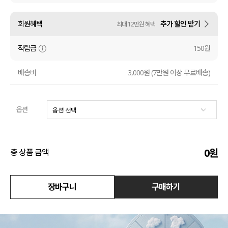
수영복
회원혜택
추가 할인 받기
최대 12만원 혜택
아우터
적립금
150원
스커트
배송비
3,000원 (7만원 이상 무료배송)
언더웨어/파자마
옵션
코디템
FIT ZOOM
0
원
총 상품 금액
장바구니
구매하기