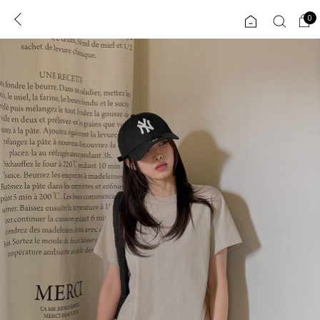
0
0
1초 회원가입
로그인
ENG
TW
콘텐츠
리뷰 & 혜택
플러스핏
회원혜택
입
JP
CATEGORY
COMMUNITY
도착보장⚡
ALL
인플루언서 pick!
익스클루시브
신상 5%
아우터
베스트
티셔츠
MADE
니트