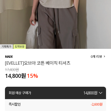
세트할인 ~30%
블라우스
하객룩
원피스
살안타템
팬츠
110사이즈
스커트
플러스핏
액티브웨어
0
개 리뷰
MADE
[EVELLET]오브아 코튼 베이직 티셔츠
티셔츠
언더웨어
17,400원
14,800원
15
%
팬츠
ACC
셔츠
14,800
원
회원 예상 구매가
원피스
즉시할인
-
2,600
원
니트