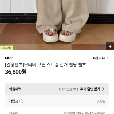
세트할인 ~30%
블라우스
하객룩
원피스
살안타템
팬츠
110사이즈
스커트
+
2
/
6
플러스핏
액티브웨어
0
개 리뷰
MADE
[일상팬츠]모티베 코튼 스트링 절개 밴딩 팬츠
티셔츠
언더웨어
36,800원
팬츠
ACC
회원혜택
추가 할인 받기
최대 12만원 혜택
셔츠
적립금
370원
원피스
니트
배송비
3,000원 (7만원 이상 무료배송)