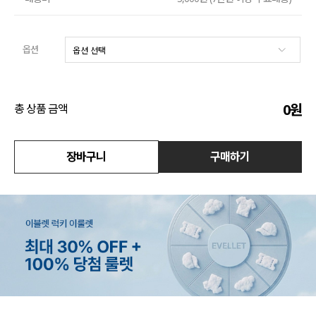
액티브
옵션
아우터
스커트
0
원
총 상품 금액
언더웨어/파자마
코디템
장바구니
구매하기
FIT ZOOM