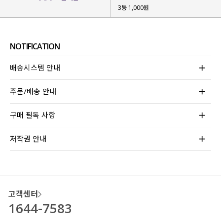
3등 1,000원
기존 로티머 논페이드 데님 팬츠의 폭발적인 반응 덕에
빠르게 디벨롭 버전을 가지고 왔어요!
NOTIFICATION
사계절 내내 편안하게 입으셨으면 해
시즌 리스 면 원단을 사용해 제작
해 주었구요.
배송시스템 안내
베이직한
베이지 / 블랙 2가지 컬러감
으로
활용도도 높을 거라 눈여겨봐주시면 좋을 것 같아요!
주문/배송 안내
구매 필독 사항
저작권 안내
고객센터
1644-7583