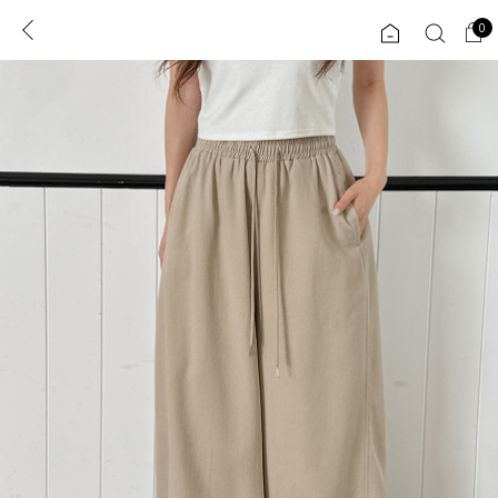
0
0
1초 회원가입
로그인
ENG
TW
콘텐츠
리뷰 & 혜택
플러스핏
회원혜택
입
JP
CATEGORY
COMMUNITY
도착보장⚡
ALL
인플루언서 pick!
익스클루시브
신상 5%
아우터
베스트
티셔츠
MADE
니트