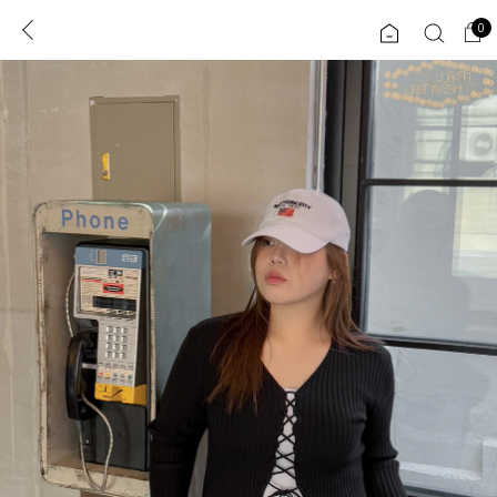
0
0
1초 회원가입
로그인
ENG
TW
콘텐츠
리뷰 & 혜택
플러스핏
회원혜택
입
JP
CATEGORY
COMMUNITY
도착보장⚡
ALL
인플루언서 pick!
익스클루시브
신상 5%
아우터
베스트
티셔츠
MADE
니트