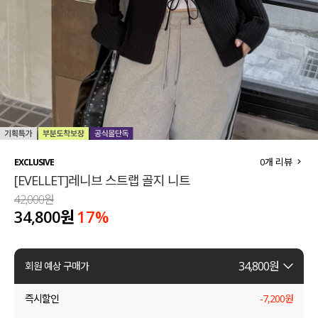
세트할인 ~30%
블라우스
하객룩
원피스
살안타템
팬츠
110사이즈
스커트
플러스핏
액티브웨어
0
개 리뷰
EXCLUSIVE
[EVELLET]레니브 스트랩 골지 니트
티셔츠
언더웨어
42,000원
34,800원
17
%
팬츠
ACC
셔츠
34,800
원
회원 예상 구매가
원피스
즉시할인
-
7,200
원
니트