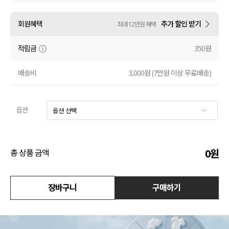
수영복
회원혜택
추가 할인 받기
최대 12만원 혜택
아우터
적립금
350원
스커트
배송비
3,000원 (7만원 이상 무료배송)
언더웨어/파자마
옵션
코디템
FIT ZOOM
0
원
총 상품 금액
장바구니
구매하기