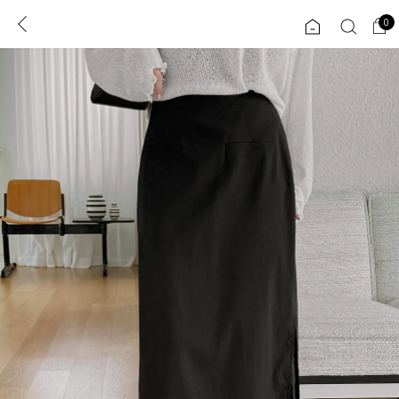
0
0
1초 회원가입
로그인
ENG
TW
콘텐츠
리뷰 & 혜택
플러스핏
회원혜택
입
JP
CATEGORY
COMMUNITY
도착보장⚡
ALL
인플루언서 pick!
익스클루시브
신상 5%
아우터
베스트
티셔츠
MADE
니트