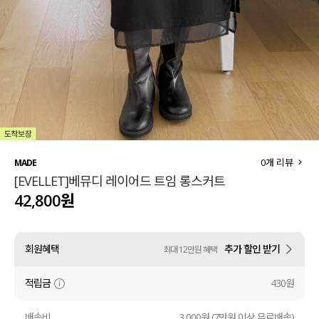
세트할인 ~30%
블라우스
하객룩
원피스
살안타템
팬츠
110사이즈
스커트
플러스핏
액티브웨어
0
개 리뷰
MADE
[EVELLET]베뮤디 레이어드 트임 롱스커트
티셔츠
언더웨어
42,800원
팬츠
ACC
회원혜택
추가 할인 받기
최대 12만원 혜택
셔츠
적립금
430원
원피스
니트
배송비
3,000원 (7만원 이상 무료배송)