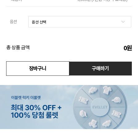
수영복
옵션
아우터
스커트
0
원
총 상품 금액
언더웨어/파자마
장바구니
구매하기
코디템
FIT ZOOM