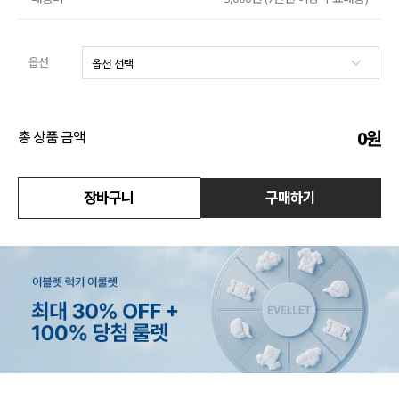
액티브
옵션
아우터
스커트
0
원
총 상품 금액
언더웨어/파자마
장바구니
구매하기
코디템
FIT ZOOM