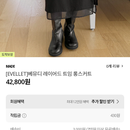
세트할인 ~30%
블라우스
하객룩
원피스
살안타템
팬츠
110사이즈
스커트
플러스핏
액티브웨어
0
개 리뷰
MADE
[EVELLET]베뮤디 레이어드 트임 롱스커트
티셔츠
언더웨어
42,800원
팬츠
ACC
회원혜택
추가 할인 받기
최대 12만원 혜택
셔츠
적립금
430원
원피스
니트
배송비
3,000원 (7만원 이상 무료배송)