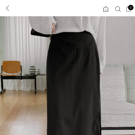
0
0
1초 회원가입
로그인
ENG
TW
콘텐츠
리뷰 & 혜택
플러스핏
회원혜택
입
JP
CATEGORY
COMMUNITY
도착보장⚡
ALL
인플루언서 pick!
익스클루시브
신상 5%
아우터
베스트
티셔츠
MADE
니트