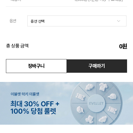
수영복
옵션
아우터
스커트
0
원
총 상품 금액
언더웨어/파자마
코디템
장바구니
구매하기
FIT ZOOM