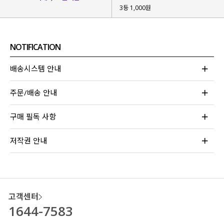
3등 1,000원
잦은 착용에도
형태 변형을
최소화
할 수 있는 원단이구요.
직접 세탁 및 건조 테스트
를 해보면서
NOTIFICATION
실제 착용 환경에서도
안정적으로 유지되는지
확인 절차까지 완료
했답니다!
배송시스템 안내
*건조 시 세탕망에 넣어 저온 건조 바랍니다.
주문/배송 안내
구매 필독 사항
저작권 안내
고객센터
1644-7583