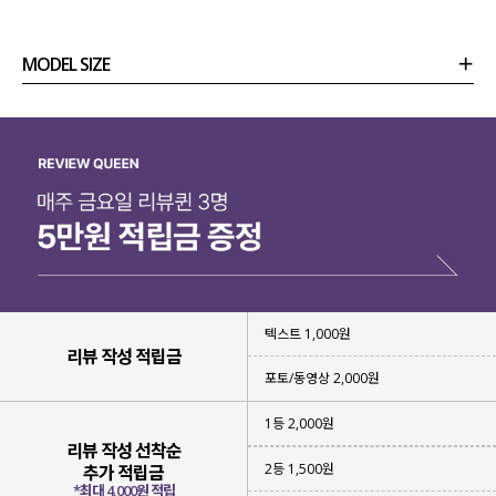
감각적인 무드의 건조기 티셔츠를 제작
하게 되었어요!
MODEL SIZE
상품정보
사이즈
코디템
리뷰 (
0
)
문의
텍스트 1,000원
리뷰 작성 적립금
포토/동영상 2,000원
1등 2,000원
리뷰 작성 선착순
건조기 사용이 가능한 소재 특성상
2등 1,500원
추가 적립금
세탁부터 건조까지 관리가 편한 거 다들 아시죠?!
*최대 4,000원 적립