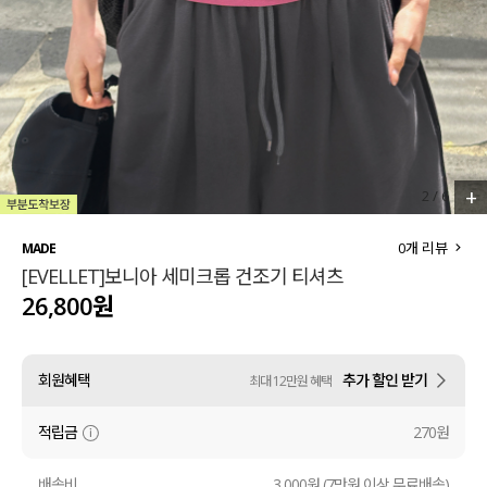
세트할인 ~30%
블라우스
하객룩
원피스
살안타템
팬츠
110사이즈
스커트
+
2
/
6
플러스핏
액티브웨어
0
개 리뷰
MADE
[EVELLET]보니아 세미크롭 건조기 티셔츠
티셔츠
언더웨어
26,800원
팬츠
ACC
회원혜택
추가 할인 받기
최대 12만원 혜택
셔츠
적립금
270원
원피스
니트
배송비
3,000원 (7만원 이상 무료배송)