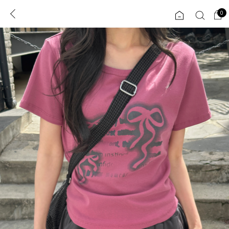
0
0
1초 회원가입
로그인
ENG
TW
콘텐츠
리뷰 & 혜택
플러스핏
회원혜택
입
JP
CATEGORY
COMMUNITY
도착보장⚡
ALL
인플루언서 pick!
익스클루시브
신상 5%
아우터
베스트
티셔츠
MADE
니트