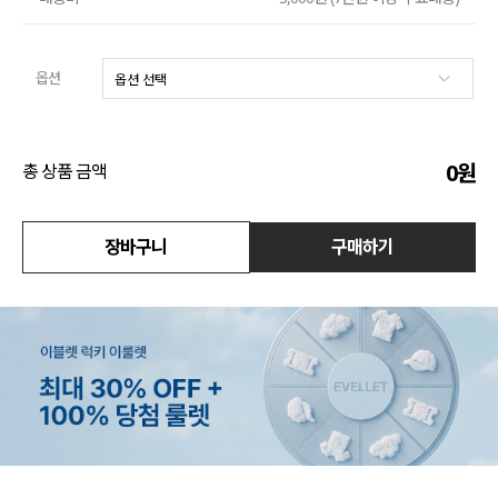
액티브
옵션
아우터
스커트
0
원
총 상품 금액
언더웨어/파자마
장바구니
구매하기
코디템
FIT ZOOM