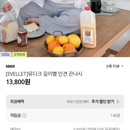
세트할인 ~30%
블라우스
하객룩
원피스
살안타템
팬츠
110사이즈
스커트
플러스핏
액티브웨어
0
개 리뷰
MADE
[EVELLET]뮤디크 길이별 인견 끈나시
티셔츠
언더웨어
13,800원
팬츠
ACC
회원혜택
추가 할인 받기
최대 12만원 혜택
셔츠
적립금
140원
원피스
니트
배송비
3,000원 (7만원 이상 무료배송)