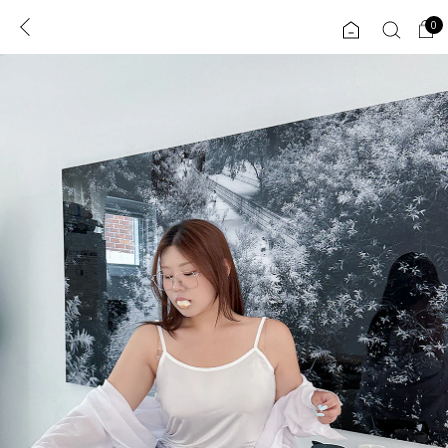
0
0
1초 회원가입
로그인
ENG
TW
콘텐츠
리뷰 & 혜택
플러스핏
회원혜택
입
JP
CATEGORY
COMMUNITY
도착보장⚡
ALL
인플루언서 pick!
익스클루시브
신상 5%
아우터
베스트
티셔츠
MADE
니트