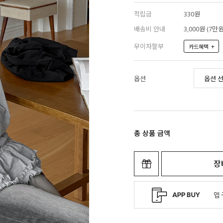
적립금
330원
배송비 안내
3,000원 (7
무이자할부
+
카드혜택
옵션
총 상품 금액
장