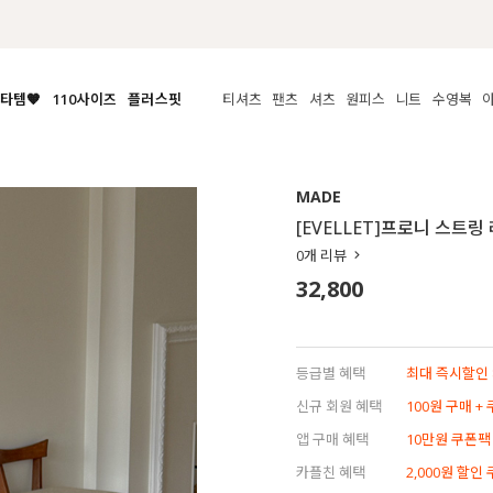
첫구매 한정 인기상품 100원~
타템🧡
110사이즈
플러스핏
티셔츠
팬츠
셔츠
원피스
니트
수영복
체보기
전체보기
전체보기
전체보기
전체보기
전체보기
전체보기
전체보기
전체보기
전
시/나시
MADE
아우터
티셔츠
쿨팬츠
신상
MADE
MADE
MADE
MADE
라우스/티셔츠
상의
상의
롱티셔츠
일상팬츠
셔츠
신상
썸머 니트
애슬레져
[EVELLET]프로니 스트
름니트
하의
하의
티블라우스
데님
뷔스티에
미니
가디건·집업
스윔웨어
점
0
개 리뷰
스/팬츠
원피스
원피스
맨투맨/후디
코튼
블라우스
미디/롱
니트웨어
ETC
32,800
원피스
액티브웨어
폴라
슬랙스
뷔스티에/레이어드
오버핏 니트
세트
ETC
민소매/나시
숏츠
하객룩
데일리 니트
크롭
트레이닝
페스티벌/바캉스
등급별 혜택
최대 즉시할인 8
반팔
밴딩팬츠
셀프웨딩
신규 회원 혜택
100원 구매 +
긴팔
길이별
앱 구매 혜택
10만원 쿠폰팩
38INCH~
카플친 혜택
2,000원 할인