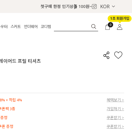
KOR
1초 회원가입
0
아우터
스커트
언더웨어
코디템
체보기
전체보기
전체보기
전체보기
로그인
가디건
롱
보정웨어
MADE
회원가입
자켓
데님
브라
신상
마이페이지
링 레이어드 프릴 티셔츠
퍼/집업
린넨
팬티
벨트
코트
미니/미디
인견
슈즈
패딩
팬츠 스커트
나시/속바지
백
파자마
쥬얼리
ETC
액세서리
% + 적립 4%
혜택보기 >
세트
양말/스타킹
 쿠폰팩 3종
가입하기 >
세트
 증정
쿠폰받기 >
 쿠폰 증정
쿠폰받기 >