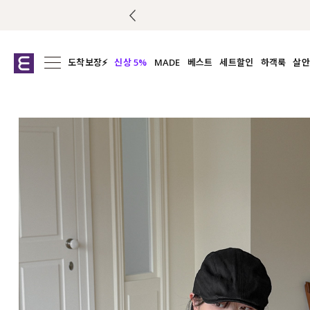
도착보장⚡
신상 5%
MADE
베스트
세트할인
하객룩
살안
전체보기
전체보기
전체보기
전
익스클루시브
코디세트
상의
캡나
아우터
1&1
하의
셔츠/블
티셔츠
여름코디추천
원피스
여
니트
슬랙
블라우스
원피스
팬츠
스커트
액티브웨어
언더웨어
ACC