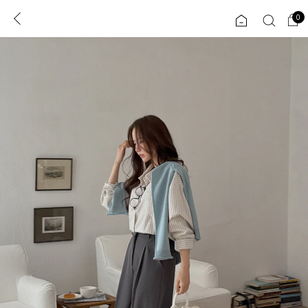
0
0
1초 회원가입
로그인
ENG
TW
콘텐츠
리뷰 & 혜택
플러스핏
회원혜택
입
JP
CATEGORY
COMMUNITY
도착보장⚡
ALL
인플루언서 pick!
익스클루시브
신상 5%
아우터
베스트
티셔츠
MADE
니트