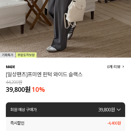
세트할인 ~30%
블라우스
하객룩
원피스
살안타템
팬츠
110사이즈
스커트
플러스핏
액티브웨어
0
개 리뷰
MADE
[일상팬츠]프미엔 핀턱 와이드 슬랙스
티셔츠
언더웨어
44,200원
39,800원
10
%
팬츠
ACC
셔츠
39,800
원
회원 예상 구매가
원피스
즉시할인
-
4,400
원
니트