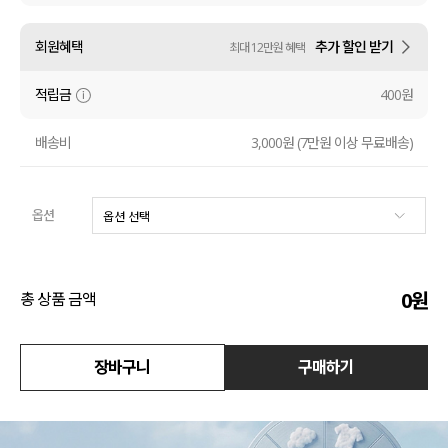
수영복
회원혜택
추가 할인 받기
최대 12만원 혜택
아우터
적립금
400원
스커트
배송비
3,000원 (7만원 이상 무료배송)
언더웨어/파자마
옵션
코디템
FIT ZOOM
0
원
총 상품 금액
장바구니
구매하기