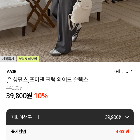
세트할인 ~30%
블라우스
하객룩
원피스
살안타템
팬츠
110사이즈
스커트
플러스핏
액티브웨어
0
개 리뷰
MADE
[일상팬츠]프미엔 핀턱 와이드 슬랙스
티셔츠
언더웨어
44,200원
39,800원
10
%
팬츠
ACC
셔츠
39,800
원
회원 예상 구매가
원피스
즉시할인
-
4,400
원
니트