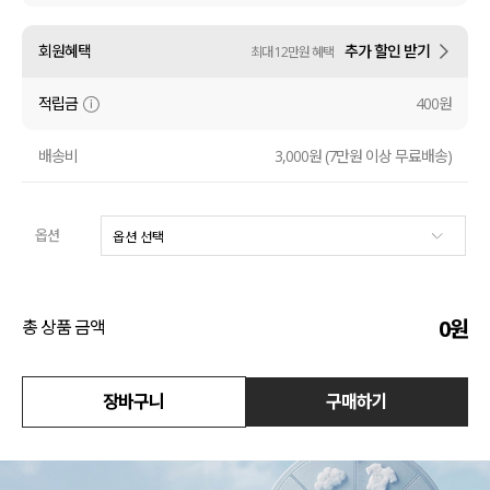
수영복
회원혜택
추가 할인 받기
최대 12만원 혜택
아우터
적립금
400원
스커트
배송비
3,000원 (7만원 이상 무료배송)
언더웨어/파자마
옵션
코디템
FIT ZOOM
0
원
총 상품 금액
장바구니
구매하기