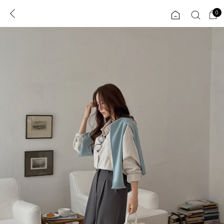
0
0
1초 회원가입
로그인
ENG
TW
콘텐츠
리뷰 & 혜택
플러스핏
회원혜택
입
JP
CATEGORY
COMMUNITY
도착보장⚡
ALL
인플루언서 pick!
익스클루시브
신상 5%
아우터
베스트
티셔츠
MADE
니트