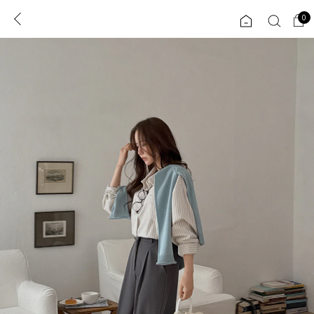
0
0
1초 회원가입
로그인
ENG
TW
콘텐츠
리뷰 & 혜택
플러스핏
회원혜택
입
JP
CATEGORY
COMMUNITY
도착보장⚡
ALL
인플루언서 pick!
익스클루시브
신상 5%
아우터
베스트
티셔츠
MADE
니트