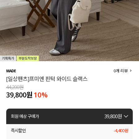
세트할인 ~30%
블라우스
하객룩
원피스
살안타템
팬츠
110사이즈
스커트
플러스핏
액티브웨어
0
개 리뷰
MADE
[일상팬츠]프미엔 핀턱 와이드 슬랙스
티셔츠
언더웨어
44,200원
39,800원
10
%
팬츠
ACC
셔츠
39,800
원
회원 예상 구매가
원피스
즉시할인
-
4,400
원
니트