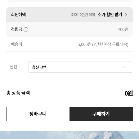
수영복
회원혜택
추가 할인 받기
최대 12만원 혜택
아우터
적립금
400원
스커트
배송비
3,000원 (7만원 이상 무료배송)
언더웨어/파자마
옵션
코디템
FIT ZOOM
0
원
총 상품 금액
장바구니
구매하기