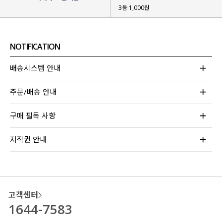
군살은 감쪽같이 커버되면서
3등 1,000원
#허얇골넓핏이 만들어지는 마법!
복부부터 하체라인을정리해 줘
보정 효과는 톡톡히 보면서 불편함 없이
NOTIFICATION
편안하게 입어지는
마법 팬츠를 제작
했어요!
배송시스템 안내
주문/배송 안내
구매 필독 사항
저작권 안내
고객센터
1644-7583