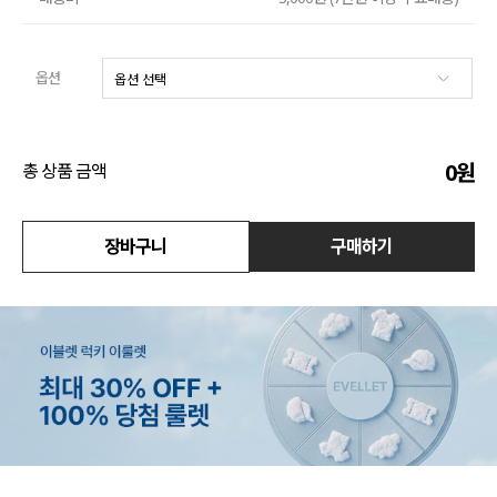
수영복
옵션
아우터
스커트
0
원
총 상품 금액
언더웨어/파자마
코디템
장바구니
구매하기
FIT ZOOM