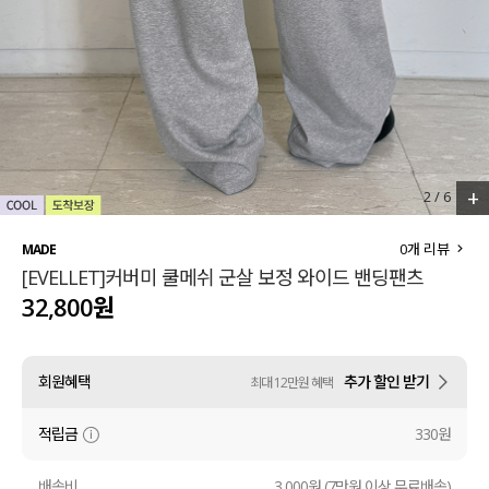
세트할인 ~30%
블라우스
하객룩
원피스
살안타템
팬츠
110사이즈
스커트
+
2
/
6
플러스핏
액티브웨어
0
개 리뷰
MADE
[EVELLET]커버미 쿨메쉬 군살 보정 와이드 밴딩팬츠
티셔츠
언더웨어
32,800원
팬츠
ACC
회원혜택
추가 할인 받기
최대 12만원 혜택
셔츠
적립금
330원
원피스
니트
배송비
3,000원 (7만원 이상 무료배송)