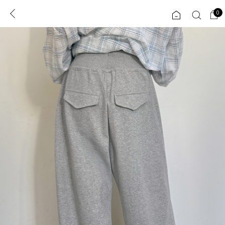
0
0
1초 회원가입
로그인
ENG
TW
콘텐츠
리뷰 & 혜택
플러스핏
회원혜택
입
JP
CATEGORY
COMMUNITY
도착보장⚡
ALL
인플루언서 pick!
익스클루시브
신상 5%
아우터
베스트
티셔츠
MADE
니트