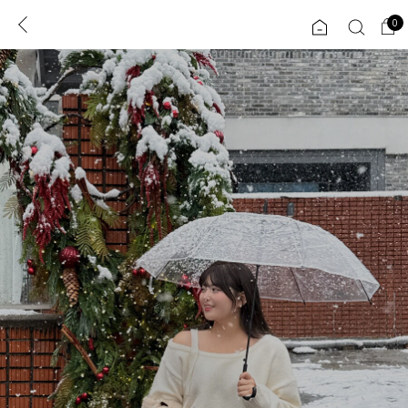
0
0
1초 회원가입
로그인
ENG
TW
콘텐츠
리뷰 & 혜택
플러스핏
회원혜택
입
JP
CATEGORY
COMMUNITY
도착보장⚡
ALL
인플루언서 pick!
익스클루시브
신상 5%
아우터
베스트
티셔츠
MADE
니트