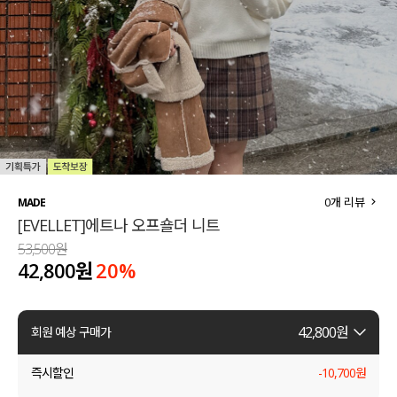
세트할인 ~30%
블라우스
하객룩
원피스
살안타템
팬츠
110사이즈
스커트
플러스핏
액티브웨어
0
개 리뷰
MADE
[EVELLET]에트나 오프숄더 니트
티셔츠
언더웨어
53,500원
42,800원
20
%
팬츠
ACC
셔츠
42,800
원
회원 예상 구매가
원피스
즉시할인
-
10,700
원
니트