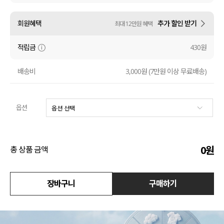
수영복
회원혜택
추가 할인 받기
최대 12만원 혜택
아우터
적립금
430원
스커트
배송비
3,000원 (7만원 이상 무료배송)
언더웨어/파자마
옵션
코디템
FIT ZOOM
0
원
총 상품 금액
장바구니
구매하기