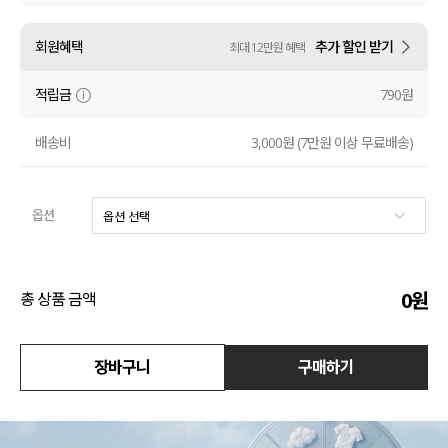
수영복
회원혜택
추가 할인 받기
최대 12만원 혜택
아우터
적립금
790원
스커트
배송비
3,000원 (7만원 이상 무료배송)
언더웨어/파자마
옵션
코디템
FIT ZOOM
0
원
총 상품 금액
장바구니
구매하기