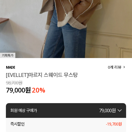
세트할인 ~30%
블라우스
하객룩
원피스
살안타템
팬츠
110사이즈
스커트
플러스핏
액티브웨어
0
개 리뷰
MADE
[EVELLET]마르지 스웨이드 무스탕
티셔츠
언더웨어
98,700원
79,000원
20
%
팬츠
ACC
셔츠
79,000
원
회원 예상 구매가
원피스
즉시할인
-
19,700
원
니트