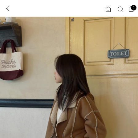
0
0
1초 회원가입
로그인
ENG
TW
콘텐츠
리뷰 & 혜택
플러스핏
회원혜택
입
JP
CATEGORY
COMMUNITY
도착보장⚡
ALL
인플루언서 pick!
익스클루시브
신상 5%
아우터
베스트
티셔츠
MADE
니트