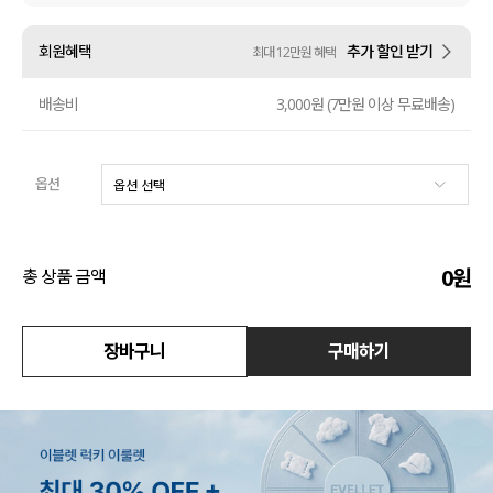
액티브
회원혜택
추가 할인 받기
최대 12만원 혜택
아우터
배송비
3,000원 (7만원 이상 무료배송)
스커트
옵션
언더웨어/파자마
코디템
0
원
총 상품 금액
FIT ZOOM
장바구니
구매하기