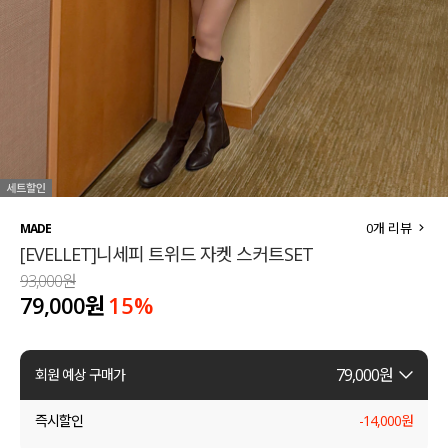
세트할인 ~30%
블라우스
하객룩
원피스
살안타템
팬츠
110사이즈
스커트
플러스핏
액티브웨어
0
개 리뷰
MADE
[EVELLET]니세피 트위드 자켓 스커트SET
티셔츠
언더웨어
93,000원
79,000원
15
%
팬츠
ACC
셔츠
79,000
원
회원 예상 구매가
원피스
즉시할인
-
14,000
원
니트