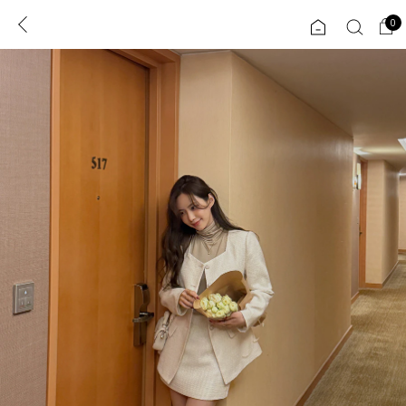
0
0
1초 회원가입
로그인
ENG
TW
콘텐츠
리뷰 & 혜택
플러스핏
회원혜택
입
JP
CATEGORY
COMMUNITY
도착보장⚡
ALL
인플루언서 pick!
익스클루시브
신상 5%
아우터
베스트
티셔츠
MADE
니트