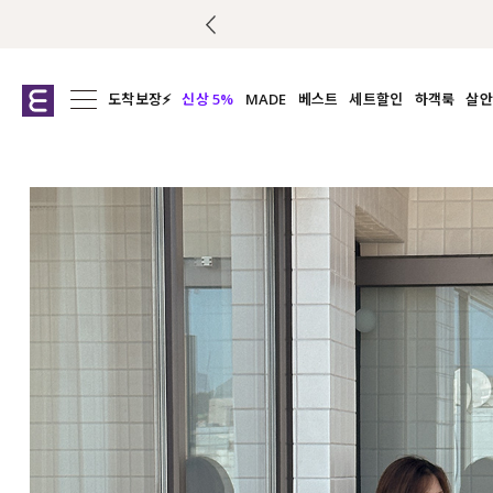
도착보장⚡
신상 5%
MADE
베스트
세트할인
하객룩
살안
전체보기
전체보기
전체보기
전
익스클루시브
코디세트
상의
캡나
아우터
1&1
하의
셔츠/블
티셔츠
여름코디추천
원피스
여
니트
슬랙
블라우스
원피스
팬츠
스커트
액티브웨어
언더웨어
ACC