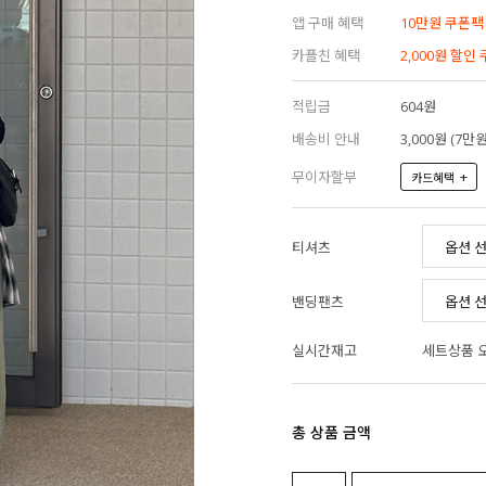
앱 구매 혜택
10만원 쿠폰팩
카플친 혜택
2,000원 할인
적립금
604원
배송비 안내
3,000원 (7
무이자할부
+
카드혜택
티셔츠
밴딩팬츠
실시간재고
세트상품 
총 상품 금액