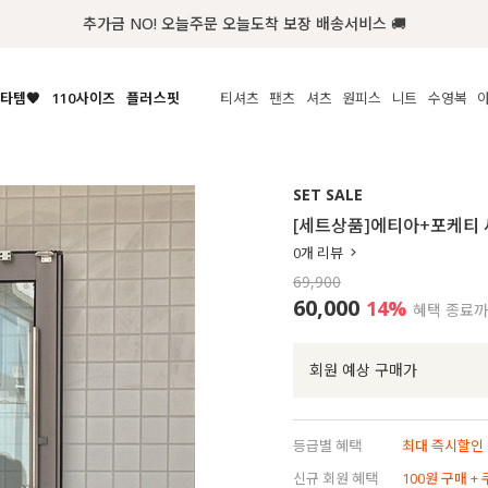
첫구매 한정 인기상품 100원~
타템🧡
110사이즈
플러스핏
티셔츠
팬츠
셔츠
원피스
니트
수영복
체보기
전체보기
전체보기
전체보기
전체보기
전체보기
전체보기
전체보기
전체보기
전
시/나시
MADE
아우터
티셔츠
쿨팬츠
신상
MADE
MADE
MADE
SET SALE
라우스/티셔츠
상의
상의
롱티셔츠
일상팬츠
셔츠
신상
썸머 니트
애슬레져
[세트상품]에티아+포케티
름니트
하의
하의
티블라우스
데님
뷔스티에
미니
가디건·집업
스윔웨어
점
0
개 리뷰
스/팬츠
원피스
원피스
맨투맨/후디
코튼
블라우스
미디/롱
니트웨어
ETC
69,900
원피스
액티브웨어
폴라
슬랙스
뷔스티에/레이어드
오버핏 니트
세트
60,000
14
%
혜택 종료
ETC
민소매/나시
숏츠
하객룩
데일리 니트
크롭
트레이닝
페스티벌/바캉스
회원 예상 구매가
반팔
밴딩팬츠
셀프웨딩
긴팔
길이별
등급별 혜택
최대 즉시할인 8
38INCH~
신규 회원 혜택
100원 구매 +