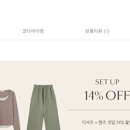
코디아이템
상품리뷰 (
0
)
페이코 ID로 페