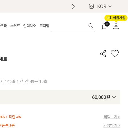
KOR
1초 회원가입
0
아우터
스커트
언더웨어
코디템
체보기
전체보기
전체보기
전체보기
로그인
가디건
롱
보정웨어
MADE
회원가입
자켓
데님
브라
신상
마이페이지
 세트
퍼/집업
린넨
팬티
벨트
코트
미니/미디
인견
슈즈
패딩
팬츠 스커트
나시/속바지
백
까지
146일 17시간 49분 08초
파자마
쥬얼리
ETC
액세서리
60,000
원
세트
양말/스타킹
세트
% + 적립 4%
혜택보기 >
 쿠폰팩 3종
가입하기 >