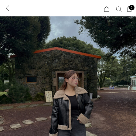
0
0
1초 회원가입
로그인
ENG
TW
콘텐츠
리뷰 & 혜택
플러스핏
회원혜택
입
JP
CATEGORY
COMMUNITY
도착보장⚡
ALL
인플루언서 pick!
익스클루시브
신상 5%
아우터
베스트
티셔츠
MADE
니트