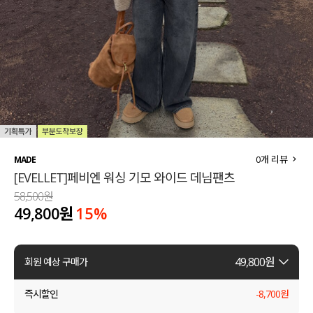
세트할인 ~30%
블라우스
하객룩
원피스
살안타템
팬츠
110사이즈
스커트
플러스핏
액티브웨어
0
개 리뷰
MADE
[EVELLET]페비엔 워싱 기모 와이드 데님팬츠
티셔츠
언더웨어
58,500원
49,800원
15
%
팬츠
ACC
셔츠
49,800
원
회원 예상 구매가
원피스
즉시할인
-
8,700
원
니트