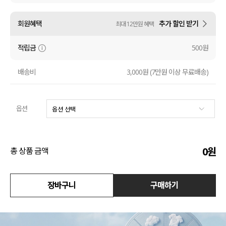
액티브
회원혜택
추가 할인 받기
최대 12만원 혜택
아우터
적립금
500원
스커트
배송비
3,000원 (7만원 이상 무료배송)
언더웨어/파자마
옵션
코디템
FIT ZOOM
0
원
총 상품 금액
장바구니
구매하기