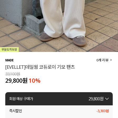
세트할인 ~30%
블라우스
하객룩
원피스
살안타템
팬츠
110사이즈
스커트
플러스핏
액티브웨어
0
개 리뷰
MADE
[EVELLET]데일웜 코듀로이 기모 팬츠
티셔츠
언더웨어
33,100원
29,800원
10
%
팬츠
ACC
셔츠
29,800
원
회원 예상 구매가
원피스
즉시할인
-
3,300
원
니트