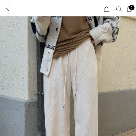
0
0
1초 회원가입
로그인
ENG
TW
콘텐츠
리뷰 & 혜택
플러스핏
회원혜택
입
JP
CATEGORY
COMMUNITY
도착보장⚡
ALL
인플루언서 pick!
익스클루시브
신상 5%
아우터
베스트
티셔츠
MADE
니트