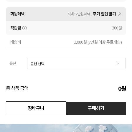
수영복
회원혜택
추가 할인 받기
최대 12만원 혜택
아우터
적립금
300원
스커트
배송비
3,000원 (7만원 이상 무료배송)
언더웨어/파자마
옵션
코디템
FIT ZOOM
0
원
총 상품 금액
장바구니
구매하기