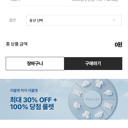
수영복
옵션
아우터
스커트
0
원
총 상품 금액
언더웨어/파자마
장바구니
구매하기
코디템
FIT ZOOM