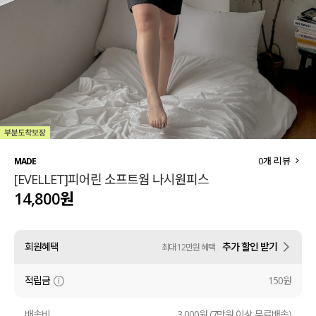
세트할인 ~30%
블라우스
하객룩
원피스
살안타템
팬츠
110사이즈
스커트
플러스핏
액티브웨어
0
개 리뷰
MADE
[EVELLET]피어린 소프트웜 나시원피스
티셔츠
언더웨어
14,800원
팬츠
ACC
회원혜택
추가 할인 받기
최대 12만원 혜택
셔츠
적립금
150원
원피스
니트
배송비
3,000원 (7만원 이상 무료배송)