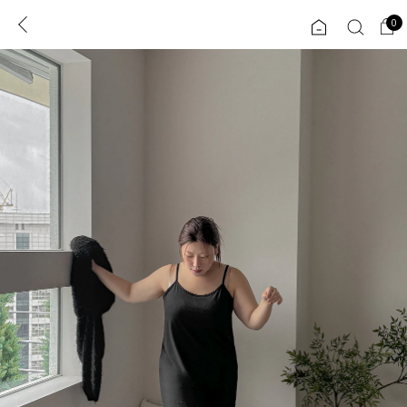
0
0
1초 회원가입
로그인
ENG
TW
콘텐츠
리뷰 & 혜택
플러스핏
회원혜택
입
JP
CATEGORY
COMMUNITY
도착보장⚡
ALL
인플루언서 pick!
익스클루시브
신상 5%
아우터
베스트
티셔츠
MADE
니트