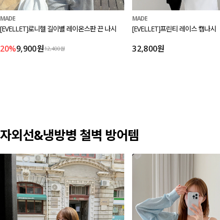
MADE
MADE
[EVELLET]로니헬 길이별 레이온스판 끈 나시
[EVELLET]프린티 레이스 캡나시
20%
9,900원
32,800원
12,400원
자외선&냉방병 철벽 방어템