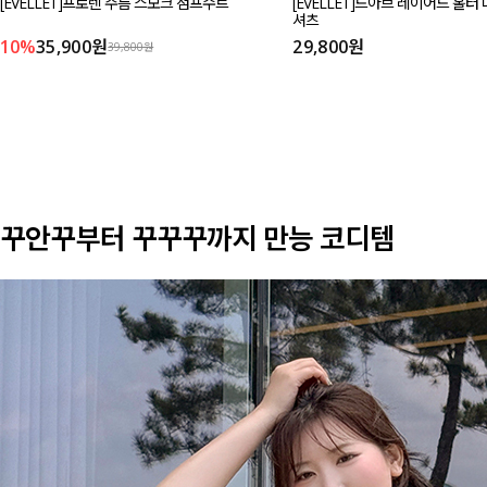
[EVELLET]프로렌 주름 스모크 점프수트
[EVELLET]드아브 레이어드 홀터
셔츠
10%
35,900원
29,800원
39,800원
꾸안꾸부터 꾸꾸꾸까지 만능 코디템