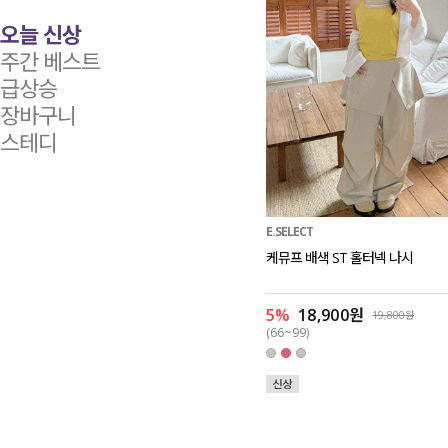
오늘 신상
주간 베스트
급상승
장바구니
스테디
E.SELECT
케뮤프 배색 ST 홀터넥 나시
5%
18,900원
19,800원
(66~99)