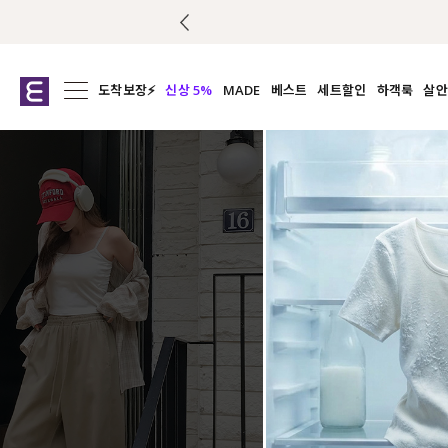
도착보장⚡
신상 5%
MADE
베스트
세트할인
하객룩
살안
전체보기
전체보기
전체보기
전
익스클루시브
코디세트
상의
캡나
아우터
1&1
하의
셔츠/블
티셔츠
여름코디추천
원피스
여
니트
슬랙
블라우스
원피스
팬츠
스커트
액티브웨어
언더웨어
ACC