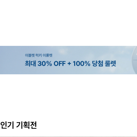
MADE
MADE
MADE
EXCLUSIVE
[EVELLET]커버핏 쿨메쉬 군살 보정
[CURVE]루이체 쿨 스판 리오셀 
[EVELLET]로니헬 길이별 레이온
[EVELLET]오베루 쿨강연 스판 슬
밴딩팬츠
츠컷 데님팬츠
나시
26,800원
5%
20%
34,800원
56,100원
9,900원
12,400원
59,000원
인기 기획전
(28~38)
(30~38)
(66~110)
(28~38)