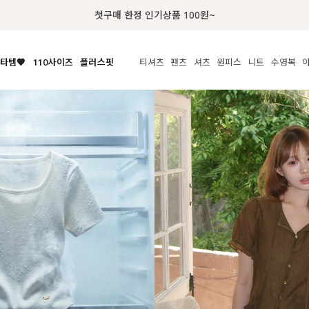
럭키 이룰렛 최대 30% OFF + 100% 당첨
타템🧡
110사이즈
플러스핏
티셔츠
팬츠
셔츠
원피스
니트
수영복
체보기
전체보기
전체보기
전체보기
전체보기
전체보기
전체보기
전체보기
전체보기
전
시/나시
MADE
아우터
티셔츠
쿨팬츠
신상
MADE
MADE
MADE
라우스/티셔츠
상의
상의
롱티셔츠
일상팬츠
셔츠
신상
썸머 니트
애슬레져
름니트
하의
하의
티블라우스
데님
뷔스티에
미니
가디건·집업
스윔웨어
점
스/팬츠
원피스
원피스
맨투맨/후디
코튼
블라우스
미디/롱
니트웨어
ETC
원피스
액티브웨어
폴라
슬랙스
뷔스티에/레이어드
오버핏 니트
세트
ETC
민소매/나시
숏츠
하객룩
데일리 니트
크롭
트레이닝
페스티벌/바캉스
반팔
밴딩팬츠
셀프웨딩
긴팔
길이별
38INCH~