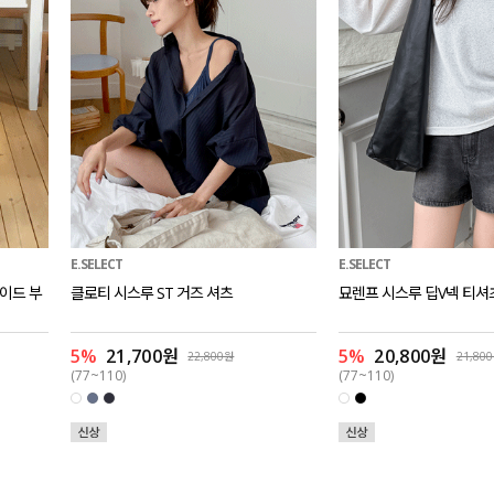
E.SELECT
E.SELECT
와이드 부
클로티 시스루 ST 거즈 셔츠
묘렌프 시스루 딥V넥 티셔
5%
21,700원
5%
20,800원
22,800원
21,80
(77~110)
(77~110)