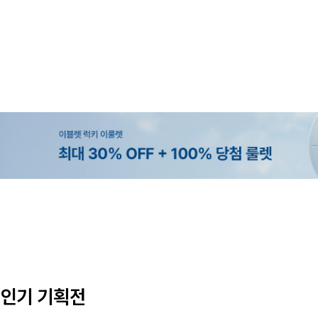
MADE
MADE
MADE
MADE
[EVELLET]커버핏 쿨메쉬 군살 보정
[EVELLET]렌튜아 끈SET 레이어
[EVELLET]릴리브 길이별 쿨 밴
[EVELLET]로인느 래터링 래쉬가
밴딩팬츠
26,800원
5%
19,800원
37,800원
43,600원
45,800원
인기 기획전
(28~38)
(66~110)
(28~42)
(66~110)