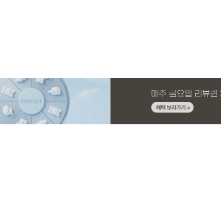
MADE
MADE
MADE
EXCLUSIVE
MADE
E.SELECT
MADE
MADE
 4.5부
드 원피스
딩팬츠
드
[EVELLET]오브인 길이별 시스루 니트 가
[CURVE]루이체 쿨 스판 리오셀 와이드 부
[EVELLET]디오브 길이별 스퀘어넥 굴림
[EVELLET]오베루 쿨강연 스판 슬랙스
[EVELLET]커버미 쿨메쉬
테로디 강연 베이직 티셔
[EVELLET]뉴센트 박시핏
[EVELLET]릴리브 길이별
디건
츠컷 데님팬츠
티셔츠
드 밴딩팬츠
10%
5%
20%
34,800원
56,100원
29,800원
19,800원
32,800원
16,800원
19,800원
19,800원
59,000원
33,100원
24,750원
(66~110)
(30~38)
(66~110)
(28~38)
(28~38)
(66~110)
(66~110)
(28~42)