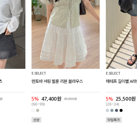
E.SELECT
E.SELECT
츠
렌토바 셔링 벌룬 리본 블라우스
헤테프 길이별 A라
5%
47,400원
5%
25,500원
0원
49,800원
(66~99)
(26~34)