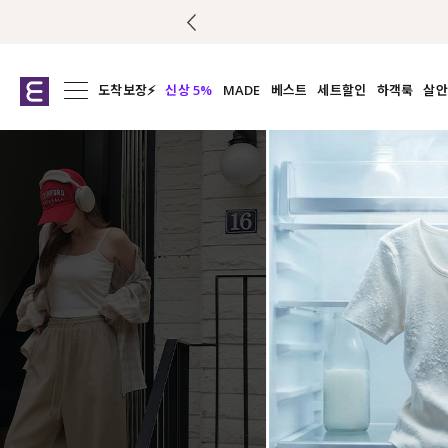
도착보장⚡
신상 5%
MADE
베스트
세트할인
하객룩
살안
전체보기
전체보기
전체보기
전
익스클루시브
코디세트
상의
캡나
아우터
1&1
하의
셔츠/블
티셔츠
여름코디추천
원피스
여
니트
슬랙
블라우스
원피스
팬츠
스커트
액티브웨어
언더웨어
ACC