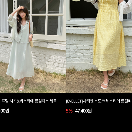
T]치프링 셔츠&뷔스티에 롱원피스 세트
[EVELLET]샤티엔 스모크 뷔스티에 롱원
100원
5%
47,400원