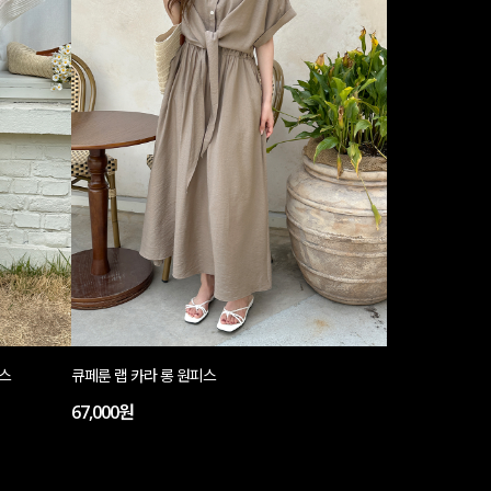
피스
큐페룬 랩 카라 롱 원피스
67,000원