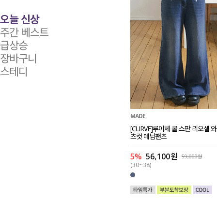
오늘 신상
주간 베스트
급상승
장바구니
스테디
MADE
[CURVE]루이체 쿨 스판 리오셀 
츠컷 데님팬츠
5%
56,100원
59,000원
(30~38)