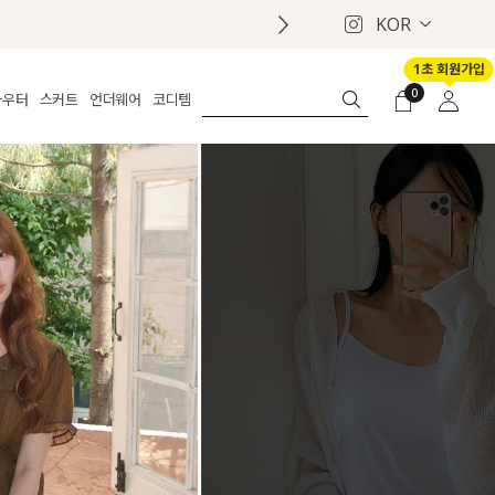
KOR
1초 회원가입
0
아우터
스커트
언더웨어
코디템
체보기
전체보기
전체보기
전체보기
로그인
가디건
롱
보정웨어
MADE
회원가입
자켓
데님
브라
신상
마이페이지
퍼/집업
린넨
팬티
벨트
코트
미니/미디
인견
슈즈
패딩
팬츠 스커트
나시/속바지
백
파자마
쥬얼리
ETC
액세서리
세트
양말/스타킹
세트