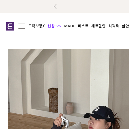
도착보장⚡
신상 5%
MADE
베스트
세트할인
하객룩
살안
전체보기
전체보기
전체보기
전
익스클루시브
코디세트
상의
캡나
아우터
1&1
하의
셔츠/블
티셔츠
여름코디추천
원피스
여
니트
슬랙
블라우스
원피스
팬츠
스커트
액티브웨어
언더웨어
ACC