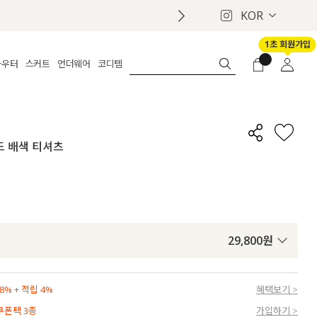
KOR
1초 회원가입
아우터
스커트
언더웨어
코디템
체보기
전체보기
전체보기
전체보기
로그인
가디건
롱
보정웨어
MADE
회원가입
자켓
데님
브라
신상
마이페이지
어드 배색 티셔츠
퍼/집업
린넨
팬티
벨트
코트
미니/미디
인견
슈즈
패딩
팬츠 스커트
나시/속바지
백
파자마
쥬얼리
ETC
액세서리
29,800
원
세트
양말/스타킹
세트
% + 적립 4%
혜택보기 >
 쿠폰팩 3종
가입하기 >