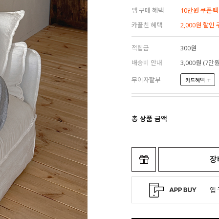
앱 구매 혜택
10만원 쿠폰팩
카플친 혜택
2,000원 할인
적립금
300원
배송비 안내
3,000원 (7
무이자할부
+
카드혜택
총 상품 금액
장