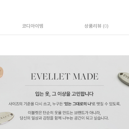
페이코 ID로 페
코디아이템
상품리뷰 (
0
)