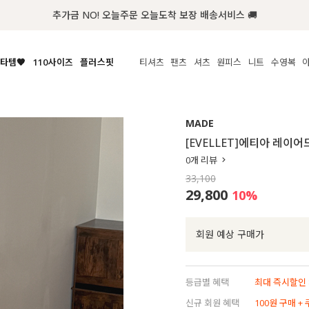
추가금 NO! 오늘주문 오늘도착 보장 배송서비스 🚚
타템🧡
110사이즈
플러스핏
티셔츠
팬츠
셔츠
원피스
니트
수영복
체보기
전체보기
전체보기
전체보기
전체보기
전체보기
전체보기
전체보기
전체보기
전
시/나시
MADE
아우터
티셔츠
쿨팬츠
신상
MADE
MADE
MADE
MADE
라우스/티셔츠
상의
상의
롱티셔츠
일상팬츠
셔츠
신상
썸머 니트
애슬레져
[EVELLET]에티아 레이
름니트
하의
하의
티블라우스
데님
뷔스티에
미니
가디건·집업
스윔웨어
점
0
개 리뷰
스/팬츠
원피스
원피스
맨투맨/후디
코튼
블라우스
미디/롱
니트웨어
ETC
33,100
원피스
액티브웨어
폴라
슬랙스
뷔스티에/레이어드
오버핏 니트
세트
29,800
10
%
ETC
민소매/나시
숏츠
하객룩
데일리 니트
크롭
트레이닝
페스티벌/바캉스
회원 예상 구매가
반팔
밴딩팬츠
셀프웨딩
긴팔
길이별
등급별 혜택
최대 즉시할인 8
38INCH~
신규 회원 혜택
100원 구매 +