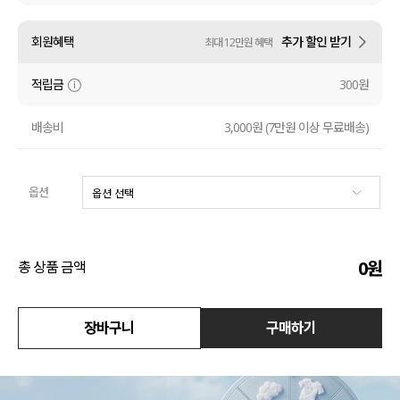
수영복
회원혜택
추가 할인 받기
최대 12만원 혜택
아우터
적립금
300원
스커트
배송비
3,000원 (7만원 이상 무료배송)
언더웨어/파자마
옵션
코디템
FIT ZOOM
0
원
총 상품 금액
장바구니
구매하기