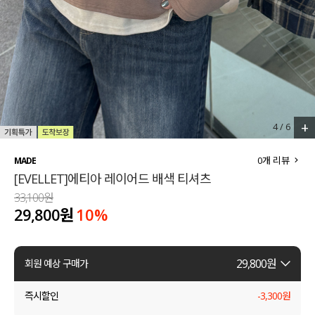
세트할인 ~30%
블라우스
하객룩
원피스
살안타템
팬츠
110사이즈
스커트
+
4
/
6
플러스핏
액티브웨어
0
개 리뷰
MADE
[EVELLET]에티아 레이어드 배색 티셔츠
티셔츠
언더웨어
33,100원
29,800원
10
%
팬츠
ACC
셔츠
29,800
원
회원 예상 구매가
원피스
즉시할인
-
3,300
원
니트