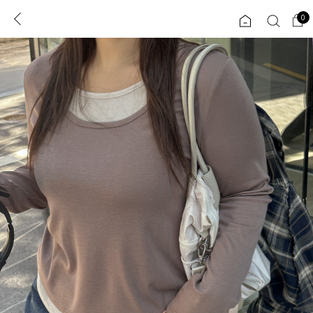
0
0
1초 회원가입
로그인
ENG
TW
콘텐츠
리뷰 & 혜택
플러스핏
회원혜택
입
JP
CATEGORY
COMMUNITY
도착보장⚡
ALL
인플루언서 pick!
익스클루시브
신상 5%
아우터
베스트
티셔츠
MADE
니트