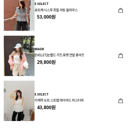
E.SELECT
로트케 시스루 프릴 셔링 블라우스
53,000원
MADE
[EVELLET]논벨드 거즈 포켓 언발 롱셔츠
29,800원
E.SELECT
리케하 도트 스트랩 레이어드 뷔스티에
43,800원