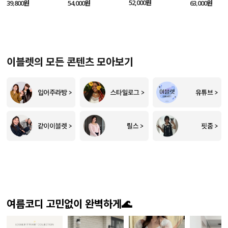
SET
52,000원
39,800원
54,000원
63,000원
이블렛의 모든 콘텐츠 모아보기
여름코디 고민없이 완벽하게🌊