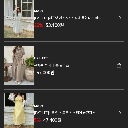
MADE
[EVELLET]치프링 셔츠&뷔스티에 롱원피스 세트
28%
53,100원
E.SELECT
큐페룬 랩 카라 롱 원피스
67,000원
MADE
[EVELLET]샤티엔 스모크 뷔스티에 롱원피스
5%
47,400원