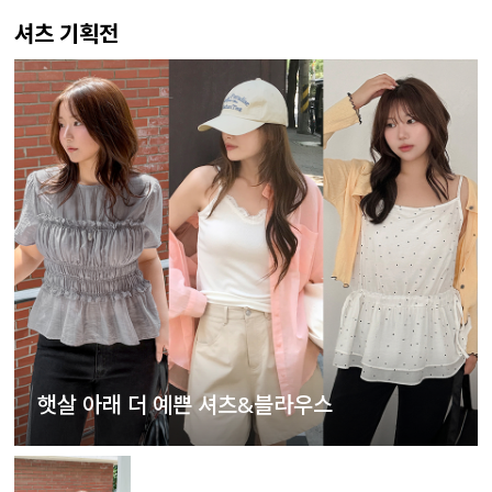
셔츠 기획전
햇살 아래 더 예쁜 셔츠&블라우스