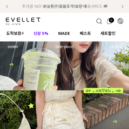
추가금 NO! 오늘주문 오늘도착 보장 배송서비스 🚚
럭키 이룰렛 최대 30% OFF + 100% 당첨
📢 8월 여름휴무 배송안내
0
1초 회원가입
로그인
0
ENG
도착보장⚡
신상 5%
MADE
베스트
세트할인
하
TW
콘텐츠
리뷰 & 혜택
플러스핏
회원혜택
입
JP
CATEGORY
COMMUNITY
도착보장⚡
ALL
인플루언서 pick!
익스클루시브
신상 5%
아우터
베스트
티셔츠
MADE
니트