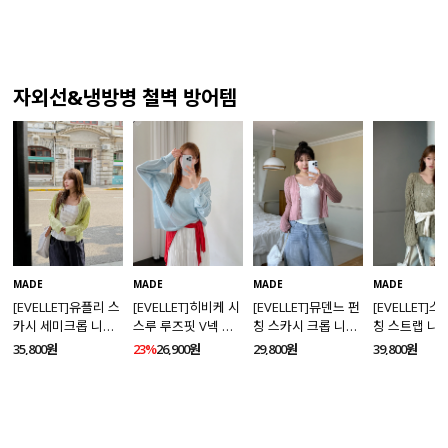
자외선&냉방병 철벽 방어템
MADE
MADE
MADE
MADE
[EVELLET]유플리 스
[EVELLET]히비케 시
[EVELLET]뮤덴느 펀
[EVELLET]
카시 세미크롭 니트
스루 루즈핏 V넥 니
칭 스카시 크롭 니트
칭 스트랩 니
가디건
트
가디건
35,800원
23%
26,900원
29,800원
39,800원