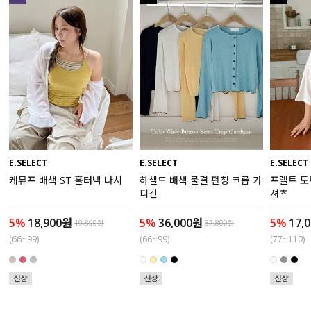
수영복
아우터
스커트
언더웨어/파자마
코디템
E.SELECT
E.SELECT
E.SELECT
케뮤프 배색 ST 홀터넥 나시
하셀드 배색 물결 펀칭 크롭 가
프렐트 도
FIT ZOOM
디건
셔츠
5%
18,900원
5%
36,000원
5%
17,
19,800원
37,800원
(66~99)
(66~99)
(77~110)