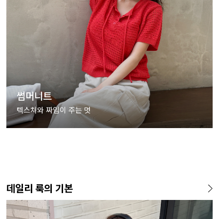
썸머니트
텍스쳐와 짜임이 주는 멋
데일리 룩의 기본