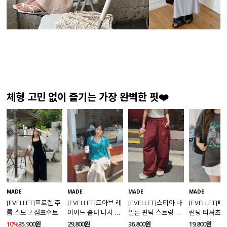
체형 고민 없이 즐기는 가장 완벽한 핏❤️
MADE
MADE
MADE
MADE
[EVELLET]프로렌 주
[EVELLET]드아브 레
[EVELLET]스티아 나
[EVELLET]
름 스모크 점프수트
이어드 홀터 나시 가
일론 핀턱 스트링 커
린팅 티셔츠
디건 티셔츠
브드 밴딩팬츠
10%
35,900원
29,800원
36,800원
19,800원