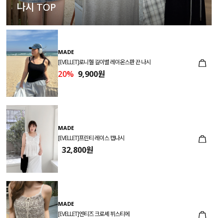
나시 TOP
MADE
[EVELLET]로니헬 길이별 레이온스판 끈 나시
20%
9,900원
MADE
[EVELLET]프린티 레이스 캡나시
32,800원
MADE
[EVELLET]엔티즈 크로셰 뷔스티에