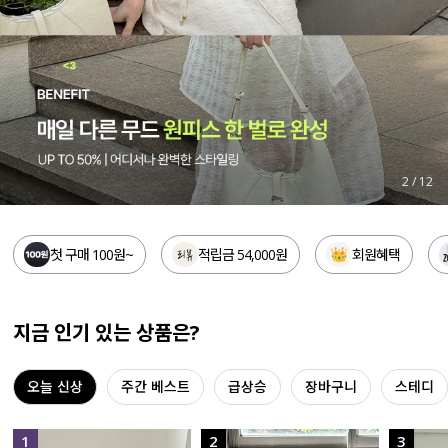
세트할인 ~30%
블라우스
하객룩
원피스
살안타템
팬츠
110사이즈
스커트
3
/
12
플러스핏
액티브웨어
첫 구매 100원~
적립금 54,000원
회원혜택
티셔츠
언더웨어
팬츠
ACC
지금 인기 있는 상품은?
셔츠
오늘 신상
주간 베스트
급상승
장바구니
스테디
원피스
니트