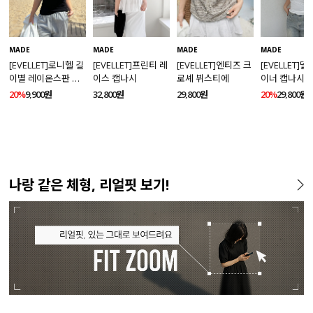
MADE
MADE
MADE
MADE
[EVELLET]로니헬 길
[EVELLET]프린티 레
[EVELLET]엔티즈 크
[EVELLET]
이별 레이온스판 끈
이스 캡나시
로셰 뷔스티에
이너 캡나시
나시
20%
9,900원
32,800원
29,800원
20%
29,800원
나랑 같은 체형, 리얼핏 보기!