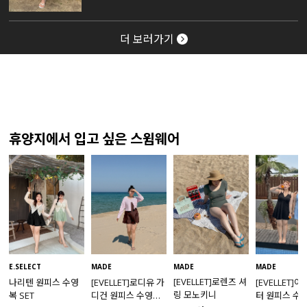
더 보러가기
휴양지에서 입고 싶은 스윔웨어
MADE
E.SELECT
MADE
MADE
[EVELLET]로렌즈 셔
나리텐 원피스 수영
[EVELLET]로디유 가
[EVELLET]
링 모노키니
복 SET
디건 원피스 수영복
터 원피스 수