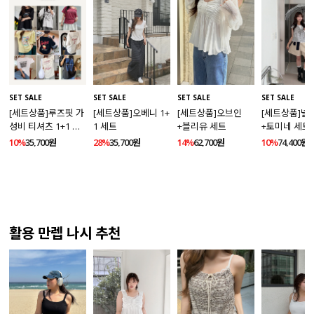
SET SALE
SET SALE
SET SALE
SET SALE
[세트상품]루즈핏 가
[세트상품]오베니 1+
[세트상품]오브인
[세트상품]넬
성비 티셔츠 1+1 세
1 세트
+블리유 세트
+토미네 세트
트
10%
35,700원
28%
35,700원
14%
62,700원
10%
74,400원
활용 만렙 나시 추천