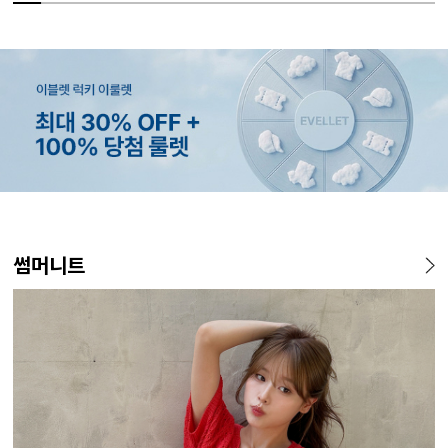
MADE
SET SALE
MADE
MADE
MADE
E.SELECT
MADE
MADE
MADE
E.SELECT
MADE
EXCLUSIV
썸머니트
[EVELLET]오브인 길이별 시
[세트상품]가성비 반팔 티셔츠
[EVELLET]로니헬 길이별 레
[EVELLET]듀모아 워터 팬츠
[EVELLET]커버핏 쿨메쉬 군
로텔프 길이별 나일론 라인 스
[EVELLET]오브아 코튼 베이
[EVELLET]로인느 래터링 래
[EVELL
클로티 시
[EVELL
[EVELL
스루 니트 가디건
1+1 세트
이온스판 끈 나시
레깅스
살 보정 4.5부 밴딩팬츠
트링 밴딩팬츠
직 티셔츠
쉬가드
살 보정 
밴딩팬츠
판 슬랙스
10%
10%
20%
49,800원
29,800원
28,500원
9,900원
15%
26,800원
22,800원
37,800원
14,800원
32,800
22,800
19,800
34,800
12,400원
33,100원
31,600원
17,400원
(66~110)
(66~110)
(29~40)
(28~38)
(28~38)
(66~110)
(66~110)
(28~38)
(77~110)
(28~42)
(28~38)