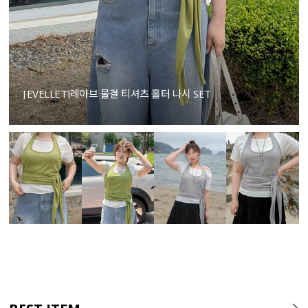
[EVELLET]레아브 물결 티셔츠 홀터 나시 SET