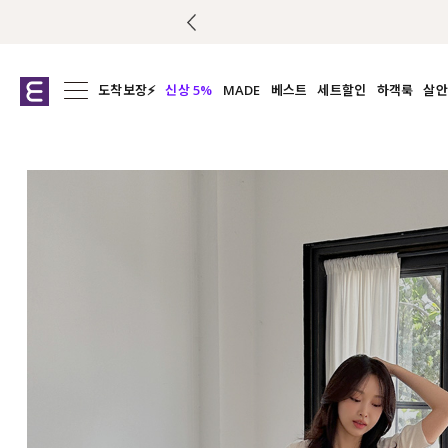
도착보장⚡
신상 5%
MADE
베스트
세트할인
하객룩
살안
전체보기
전체보기
전체보기
전
익스클루시브
코디세트
상의
캡나
아우터
1&1
하의
셔츠/블
티셔츠
여름코디추천
원피스
여
니트
슬랙
블라우스
원피스
팬츠
스커트
액티브웨어
언더웨어
ACC