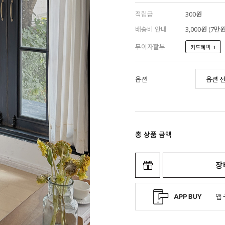
적립금
300원
배송비 안내
3,000원 (7
무이자할부
+
카드혜택
옵션
총 상품 금액
장