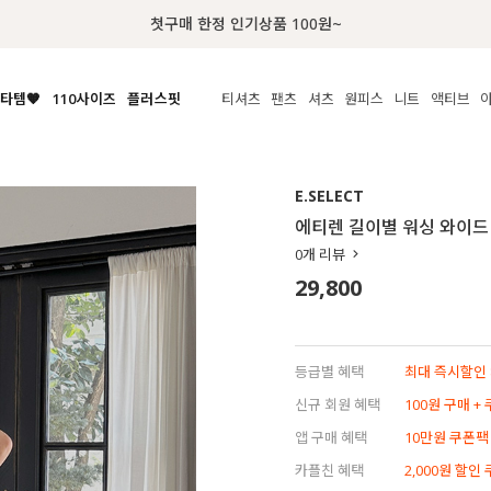
럭키 이룰렛 최대 30% OFF + 100% 당첨
타템🧡
110사이즈
플러스핏
티셔츠
팬츠
셔츠
원피스
니트
수영복
체보기
전체보기
전체보기
전체보기
전체보기
전체보기
전체보기
전체보기
전체보기
전
시/나시
MADE
아우터
티셔츠
쿨팬츠
신상
MADE
MADE
MADE
E.SELECT
라우스/티셔츠
상의
상의
롱티셔츠
일상팬츠
셔츠
신상
썸머 니트
애슬레져
에티렌 길이별 워싱 와이드
름니트
하의
하의
티블라우스
데님
뷔스티에
미니
가디건·집업
스윔웨어
점
0
개 리뷰
스/팬츠
원피스
원피스
맨투맨/후디
코튼
블라우스
미디/롱
니트웨어
ETC
29,800
원피스
액티브웨어
폴라
슬랙스
뷔스티에/레이어드
오버핏 니트
세트
ETC
민소매/나시
숏츠
하객룩
데일리 니트
크롭
트레이닝
페스티벌/바캉스
등급별 혜택
최대 즉시할인 8
반팔
밴딩팬츠
셀프웨딩
신규 회원 혜택
100원 구매 +
긴팔
길이별
앱 구매 혜택
10만원 쿠폰팩
38INCH~
카플친 혜택
2,000원 할인