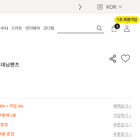
KOR
1초 회원가입
0
아우터
스커트
언더웨어
코디템
체보기
전체보기
전체보기
전체보기
로그인
가디건
롱
보정웨어
MADE
회원가입
자켓
데님
브라
신상
마이페이지
 데님팬츠
퍼/집업
린넨
팬티
벨트
코트
미니/미디
인견
슈즈
패딩
팬츠 스커트
나시/속바지
백
파자마
쥬얼리
ETC
액세서리
% + 적립 4%
혜택보기 >
세트
양말/스타킹
 쿠폰팩 3종
가입하기 >
세트
 증정
쿠폰받기 >
 쿠폰 증정
쿠폰받기 >