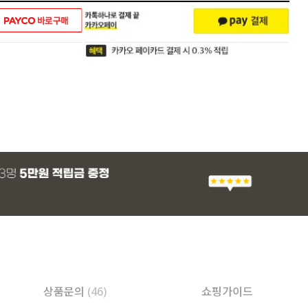
상품문의
(46)
쇼핑가이드