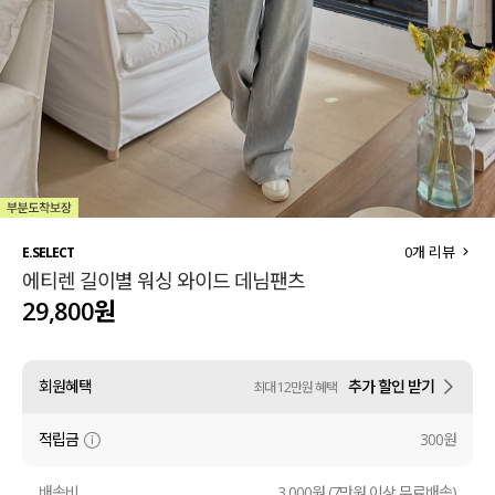
세트할인 ~30%
블라우스
하객룩
원피스
살안타템
팬츠
110사이즈
스커트
플러스핏
액티브웨어
0
개 리뷰
E.SELECT
에티렌 길이별 워싱 와이드 데님팬츠
티셔츠
언더웨어
29,800원
팬츠
ACC
회원혜택
추가 할인 받기
최대 12만원 혜택
셔츠
적립금
300원
원피스
니트
배송비
3,000원 (7만원 이상 무료배송)