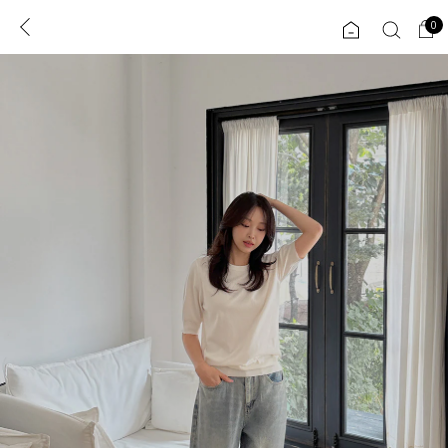
0
0
1초 회원가입
로그인
ENG
TW
콘텐츠
리뷰 & 혜택
플러스핏
회원혜택
입
JP
CATEGORY
COMMUNITY
도착보장⚡
ALL
인플루언서 pick!
익스클루시브
신상 5%
아우터
베스트
티셔츠
MADE
니트