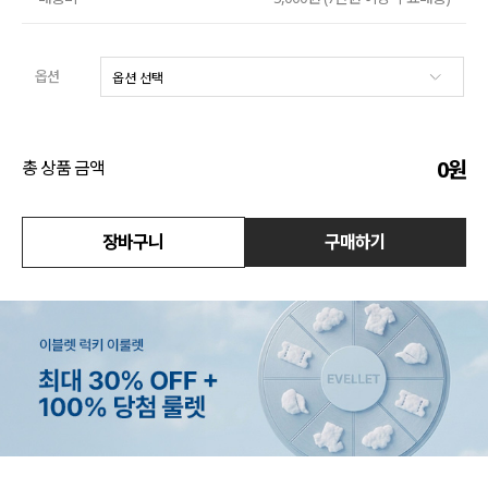
수영복
옵션
아우터
스커트
0
원
총 상품 금액
언더웨어/파자마
장바구니
구매하기
코디템
FIT ZOOM