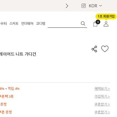
KOR
1초 회원가입
0
아우터
스커트
언더웨어
코디템
체보기
전체보기
전체보기
전체보기
로그인
가디건
롱
보정웨어
MADE
회원가입
자켓
데님
브라
신상
마이페이지
넥 레이어드 니트 가디건
퍼/집업
린넨
팬티
벨트
코트
미니/미디
인견
슈즈
패딩
팬츠 스커트
나시/속바지
백
파자마
쥬얼리
ETC
액세서리
% + 적립 4%
혜택보기 >
세트
양말/스타킹
 쿠폰팩 3종
가입하기 >
세트
 증정
쿠폰받기 >
 쿠폰 증정
쿠폰받기 >