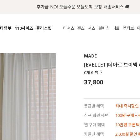
추가금 NO! 오늘주문 오늘도착 보장 배송서비스 🚚
타템🧡
110사이즈
플러스핏
티셔츠
팬츠
셔츠
원피스
니트
액티브
체보기
전체보기
전체보기
전체보기
전체보기
전체보기
전체보기
전체보기
전체보기
전
시/나시
MADE
아우터
티셔츠
쿨팬츠
신상
MADE
MADE
MADE
MADE
라우스/티셔츠
상의
상의
롱티셔츠
일상팬츠
셔츠
신상
썸머 니트
애슬레져
[EVELLET]데아르 브이
름니트
하의
하의
티블라우스
데님
뷔스티에
미니
가디건·집업
스윔웨어
점
0
개 리뷰
스/팬츠
원피스
원피스
맨투맨/후디
코튼
블라우스
미디/롱
니트웨어
ETC
37,800
원피스
액티브웨어
폴라
슬랙스
뷔스티에/레이어드
오버핏 니트
세트
ETC
민소매/나시
숏츠
하객룩
데일리 니트
크롭
트레이닝
페스티벌/바캉스
등급별 혜택
최대 즉시할인 8
반팔
밴딩팬츠
셀프웨딩
신규 회원 혜택
100원 구매 +
긴팔
길이별
앱 구매 혜택
10만원 쿠폰팩
38INCH~
카플친 혜택
2,000원 할인