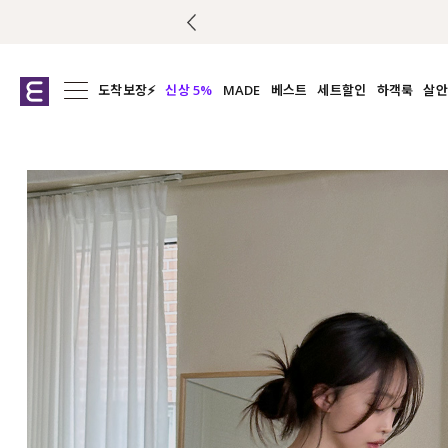
도착보장⚡
신상 5%
MADE
베스트
세트할인
하객룩
살안
전체보기
전체보기
전체보기
전
익스클루시브
코디세트
상의
캡나
아우터
1&1
하의
셔츠/블
티셔츠
여름코디추천
원피스
여
니트
슬랙
블라우스
원피스
팬츠
스커트
액티브웨어
언더웨어
ACC