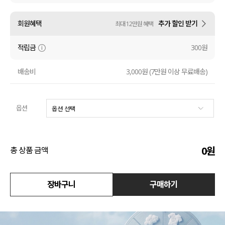
수영복
회원혜택
추가 할인 받기
최대 12만원 혜택
아우터
적립금
300원
스커트
배송비
3,000원 (7만원 이상 무료배송)
언더웨어/파자마
옵션
코디템
FIT ZOOM
0
원
총 상품 금액
장바구니
구매하기