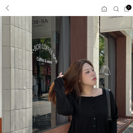
0
0
1초 회원가입
로그인
ENG
TW
콘텐츠
리뷰 & 혜택
플러스핏
회원혜택
입
JP
CATEGORY
COMMUNITY
도착보장⚡
ALL
인플루언서 pick!
익스클루시브
신상 5%
아우터
베스트
티셔츠
MADE
니트