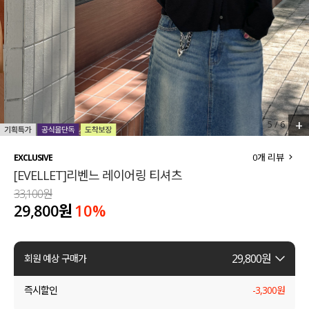
세트할인 ~30%
블라우스
하객룩
원피스
살안타템
팬츠
110사이즈
스커트
+
5
/
6
플러스핏
액티브웨어
0
개 리뷰
EXCLUSIVE
[EVELLET]리벤느 레이어링 티셔츠
티셔츠
언더웨어
33,100원
29,800원
10
%
팬츠
ACC
셔츠
29,800
원
회원 예상 구매가
원피스
즉시할인
-
3,300
원
니트