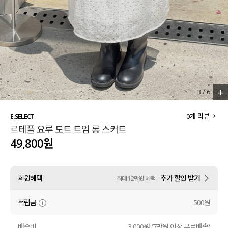
세트할인 ~30%
블라우스
하객룩
원피스
살안타템
팬츠
110사이즈
스커트
+
3
/
6
플러스핏
액티브웨어
0
개 리뷰
E.SELECT
르테플 요루 도트 트임 롱 스커트
티셔츠
언더웨어
49,800원
팬츠
ACC
회원혜택
추가 할인 받기
최대 12만원 혜택
셔츠
적립금
500원
원피스
니트
배송비
3,000원 (7만원 이상 무료배송)