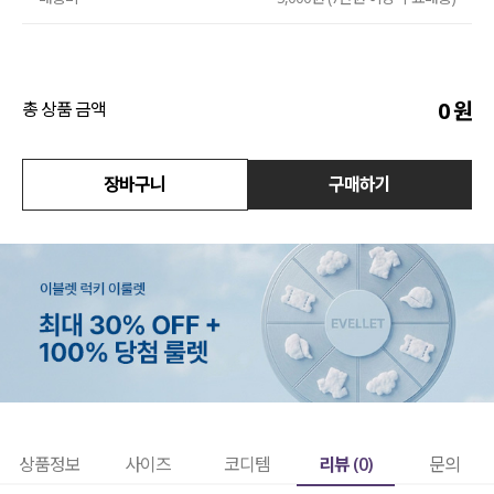
액티브
아우터
0
원
총 상품 금액
스커트
장바구니
구매하기
언더웨어/파자마
코디템
FIT ZOOM
리뷰 (
0
)
상품정보
사이즈
코디템
문의