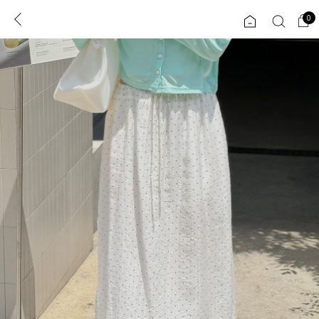
0
0
1초 회원가입
로그인
ENG
TW
콘텐츠
리뷰 & 혜택
플러스핏
회원혜택
입
JP
CATEGORY
COMMUNITY
도착보장⚡
ALL
인플루언서 pick!
익스클루시브
신상 5%
아우터
베스트
티셔츠
MADE
니트