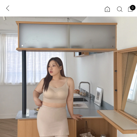
0
0
1초 회원가입
로그인
ENG
TW
콘텐츠
리뷰 & 혜택
플러스핏
회원혜택
입
JP
CATEGORY
COMMUNITY
도착보장⚡
ALL
인플루언서 pick!
익스클루시브
신상 5%
아우터
베스트
티셔츠
MADE
니트