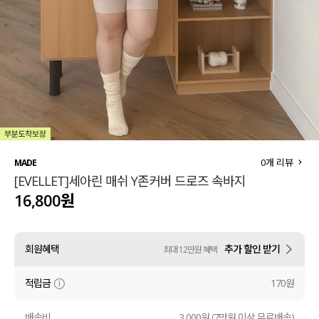
세트할인 ~30%
블라우스
하객룩
원피스
살안타템
팬츠
110사이즈
스커트
플러스핏
액티브웨어
0
개 리뷰
MADE
[EVELLET]세아린 매쉬 Y존커버 드로즈 속바지
티셔츠
언더웨어
16,800원
팬츠
ACC
회원혜택
추가 할인 받기
최대 12만원 혜택
셔츠
적립금
170원
원피스
니트
배송비
3,000원 (7만원 이상 무료배송)