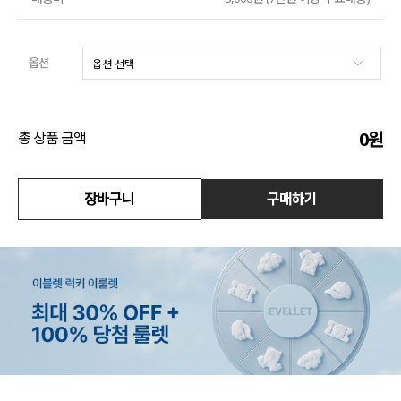
액티브
옵션
아우터
스커트
0
원
총 상품 금액
언더웨어/파자마
장바구니
구매하기
코디템
FIT ZOOM